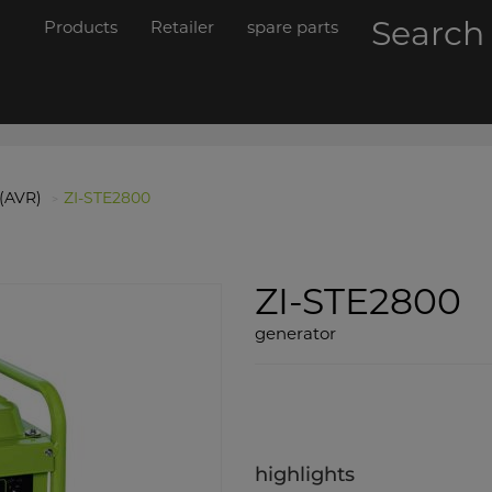
Searc
Products
Retailer
spare parts
 (AVR)
ZI-STE2800
ZI-STE2800
generator
highlights