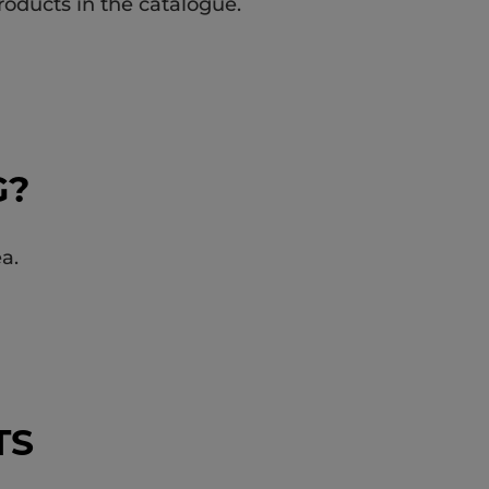
roducts in the catalogue.
G?
a.
TS