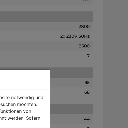
2800
2x 230V 50Hz
2500
7
95
68
ebsite notwendig und
esuchen möchten.
Funktionen von
hnt werden. Sofern
44