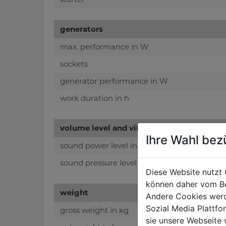
generators
max. performance in W
sockets
generator performance in W
work duration in h
volume level and vibration
Ihre Wahl bez
sound power level in dB(A)
sound pressure level in dB(A)
Diese Website nutzt 
können daher vom Be
weight
Andere Cookies werd
Sozial Media Plattf
gross weight in kg
sie unsere Webseite 