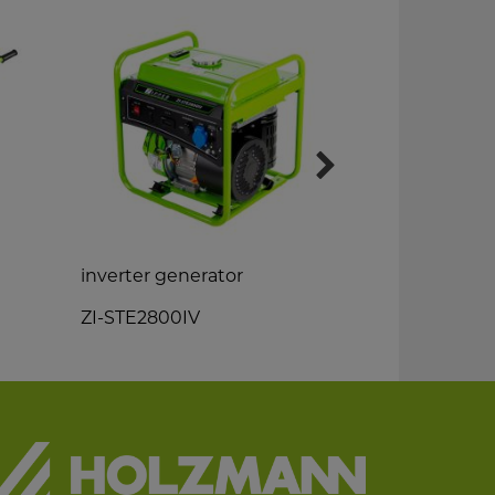
inverter generator
generator 
ZI-STE2800IV
ZI-STE8000