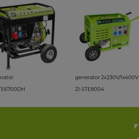
rator
generator 2x230V/1x400V
STE6700DH
ZI-STE8004