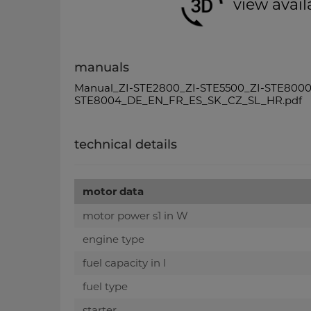
view avail
manuals
Manual_ZI-STE2800_ZI-STE5500_ZI-STE8000
STE8004_DE_EN_FR_ES_SK_CZ_SL_HR.pdf
technical details
motor data
motor power s1 in W
engine type
fuel capacity in l
fuel type
starter