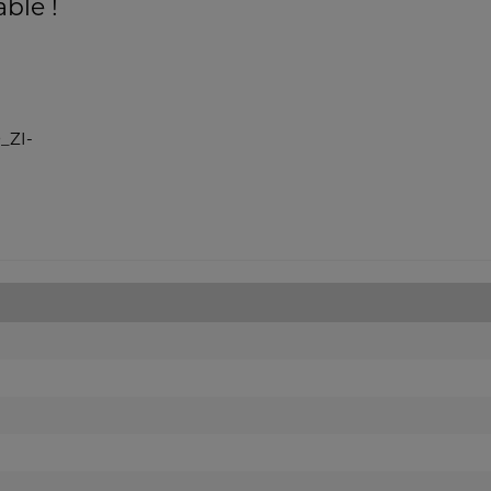
able !
_ZI-