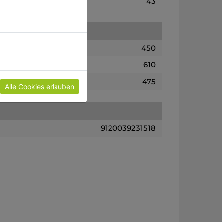
43
450
610
475
Alle Cookies erlauben
9120039231518