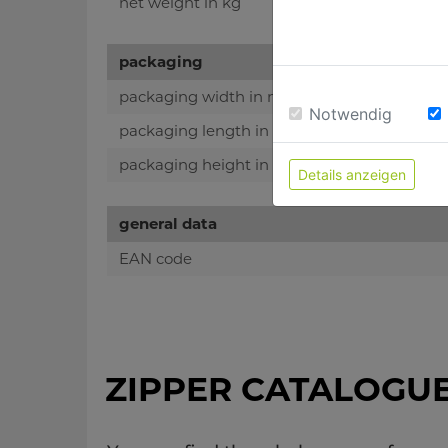
net weight in kg
packaging
packaging width in mm
Notwendig
packaging length in mm
packaging height in mm
Details anzeigen
general data
EAN code
ZIPPER CATALOGU