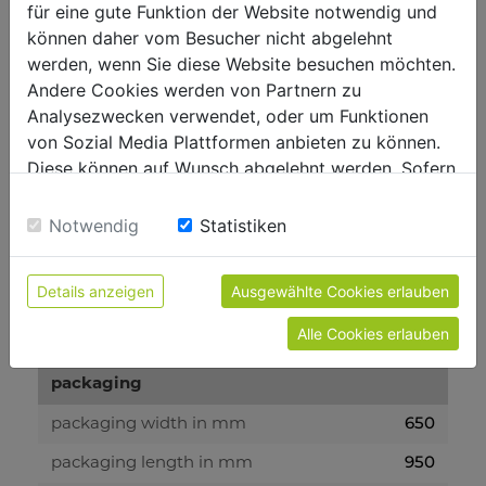
für eine gute Funktion der Website notwendig und
5h
battery duration
können daher vom Besucher nicht abgelehnt
werden, wenn Sie diese Website besuchen möchten.
3h
charge time
Andere Cookies werden von Partnern zu
Analysezwecken verwendet, oder um Funktionen
measurements
von Sozial Media Plattformen anbieten zu können.
Diese können auf Wunsch abgelehnt werden. Sofern
150
payload in kg
sie unsere Webseite weiter nutzen, geben Sie
Einwilligung zu unseren Cookies.
Notwendig
Statistiken
weight
32
gross weight in kg
Details anzeigen
Ausgewählte Cookies erlauben
27
net weight in kg
Alle Cookies erlauben
packaging
650
packaging width in mm
950
packaging length in mm