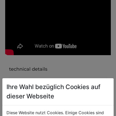
technical details
Ihre Wahl bezüglich Cookies auf
motor data
dieser Webseite
500
motor power s1 in W
40V
battery voltage
Diese Website nutzt Cookies. Einige Cookies sind
240Wh
battery capacity