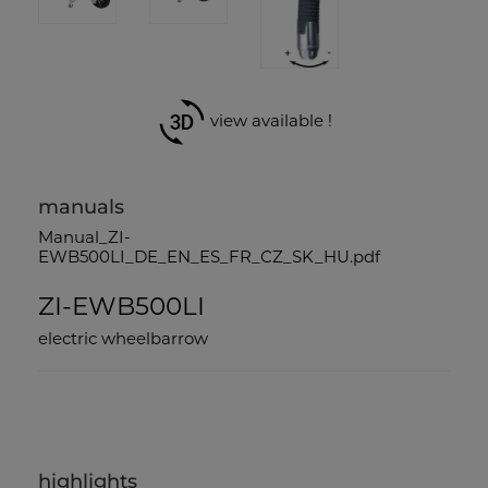
view available !
manuals
Manual_ZI-
EWB500LI_DE_EN_ES_FR_CZ_SK_HU.pdf
ZI-EWB500LI
electric wheelbarrow
highlights