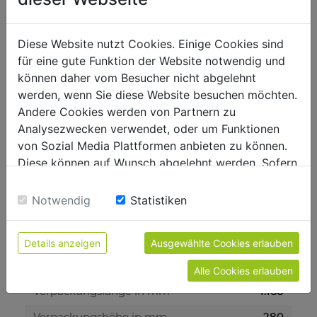
5
Akkulaufzeit
3
Ladezeit
Diese Website nutzt Cookies. Einige Cookies sind
für eine gute Funktion der Website notwendig und
können daher vom Besucher nicht abgelehnt
Allgemeine Abmessungen
werden, wenn Sie diese Website besuchen möchten.
1680 x 680 x 880
Aufstellmaß in mm
Andere Cookies werden von Partnern zu
Analysezwecken verwendet, oder um Funktionen
von Sozial Media Plattformen anbieten zu können.
Gewicht
Diese können auf Wunsch abgelehnt werden. Sofern
67.50
Bruttogewicht in kg
sie unsere Webseite weiter nutzen, geben Sie
Einwilligung zu unseren Cookies.
58
Notwendig
Statistiken
Nettogewicht in kg
Versandmaße
Details anzeigen
Ausgewählte Cookies erlauben
670
Verpackungsbreite in mm
Alle Cookies erlauben
1.160
Verpackungslänge in mm
280