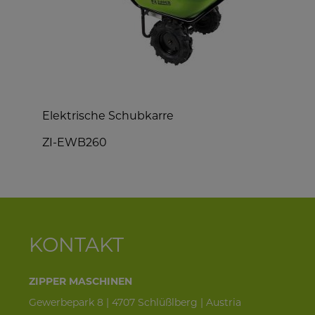
Elektrische Schubkarre
E
ZI-EWB260
Z
KONTAKT
ZIPPER MASCHINEN
Gewerbepark 8 | 4707 Schlüßlberg | Austria