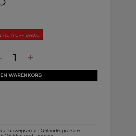
O
%
(zum UVP 999,00)
-
+
Amount
DEN WARENKORB
auf unwegsamen Gelände, größere
s, Weiden und Koppeln