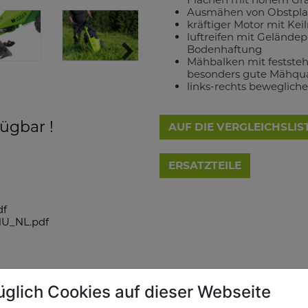
Ausmähen von Obstpla
kräftiger Motor mit Kei
luftreifen mit Geländep
Bodenhaftung
Mähbalken mit feststeh
besonders gute Mähqua
links-rechts beweglich
fügbar !
AUF DIE VERGLEICHSLIS
df
U_NL.pdf
üglich Cookies auf dieser Webseite