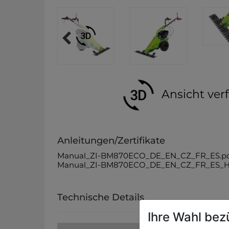
Ansicht ver
Anleitungen/Zertifikate
Manual_ZI-BM870ECO_DE_EN_CZ_FR_ES.p
Manual_ZI-BM870ECO_DE_EN_CZ_FR_ES_H
Technische Details
Ihre Wahl bez