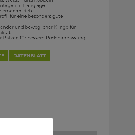
ntagen in Hanglage
lriemenantrieb
rofil für eine besonders gute
ender und beweglicher Klinge für
lität
er Balken für bessere Bodenanpassung
TE
DATENBLATT