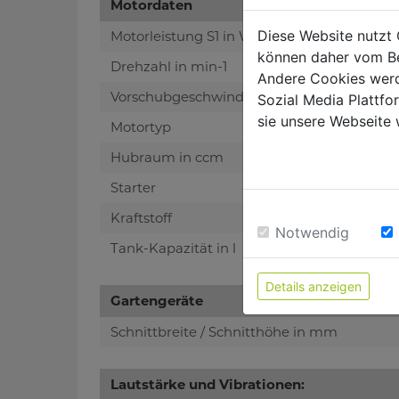
Motordaten
Diese Website nutzt 
Motorleistung S1 in W
können daher vom Be
Drehzahl in min-1
Andere Cookies werd
Vorschubgeschwindigkeit
Sozial Media Plattf
sie unsere Webseite 
Motortyp
Hubraum in ccm
Starter
Kraftstoff
Notwendig
Tank-Kapazität in l
Details anzeigen
Gartengeräte
Schnittbreite / Schnitthöhe in mm
Lautstärke und Vibrationen: