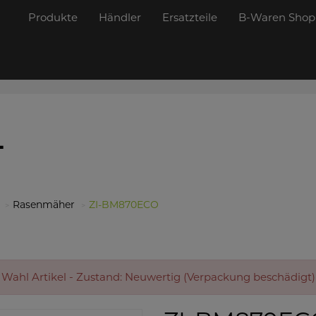
Produkte
Händler
Ersatzteile
B-Waren Shop
L
Rasenmäher
ZI-BM870ECO
. Wahl Artikel - Zustand: Neuwertig (Verpackung beschädigt)