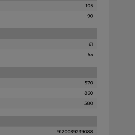
105
90
61
55
570
860
580
9120039239088