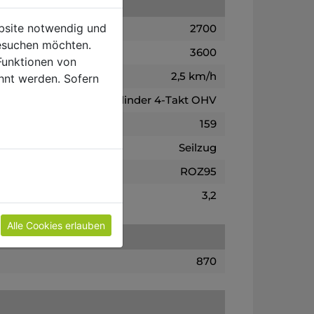
ebsite notwendig und
2700
esuchen möchten.
3600
Funktionen von
2,5 km/h
hnt werden. Sofern
1-Zylinder 4-Takt OHV
159
Seilzug
ROZ95
3,2
Alle Cookies erlauben
870