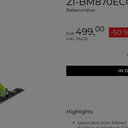
ZI-BM870EC
Balkenmäher
00
499,
-50 
EUR
inkl. MwSt.
IN 
Highlights
besonders zum Mähen 
Flächen mit hohem Gra