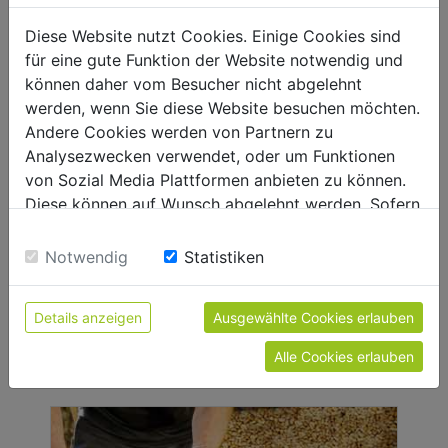
GROUPE ÉLECTROGÉNE
Diese Website nutzt Cookies. Einige Cookies sind
für eine gute Funktion der Website notwendig und
können daher vom Besucher nicht abgelehnt
werden, wenn Sie diese Website besuchen möchten.
Andere Cookies werden von Partnern zu
Analysezwecken verwendet, oder um Funktionen
von Sozial Media Plattformen anbieten zu können.
Diese können auf Wunsch abgelehnt werden. Sofern
sie unsere Webseite weiter nutzen, geben Sie
Einwilligung zu unseren Cookies.
Notwendig
Statistiken
Details anzeigen
Ausgewählte Cookies erlauben
COMPRESSEURS
Alle Cookies erlauben