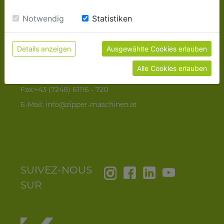
sie unsere Webseite weiter nutzen, geben Sie
Gewerbepark 8
Einwilligung zu unseren Cookies.
Notwendig
Statistiken
4707 Schlüßlberg
AUSTRIA
Details anzeigen
Ausgewählte Cookies erlauben
Alle Cookies erlauben
Tel:+43 (7248) 61116 - 700
Fax:+43 (7248) 61116 - 720
E-Mail:
info@zipper-maschinen.at
SUIVEZ-NOUS
SUR