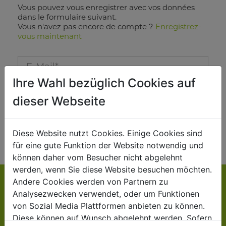
Vous pouvez vous enregistrer avec vos données
dans le formulaire suivant.
Vous n'avez pas encore de compte ?
Enregistrez-
vous maintenant
E-Mail Login
Ihre Wahl bezüglich Cookies auf
Passwort
dieser Webseite
Vous avez oublié votre mot de passe ?
ACCÈS
Diese Website nutzt Cookies. Einige Cookies sind
für eine gute Funktion der Website notwendig und
können daher vom Besucher nicht abgelehnt
werden, wenn Sie diese Website besuchen möchten.
Andere Cookies werden von Partnern zu
Analysezwecken verwendet, oder um Funktionen
CONTACT
von Sozial Media Plattformen anbieten zu können.
Diese können auf Wunsch abgelehnt werden. Sofern
ZIPPER MASCHINEN