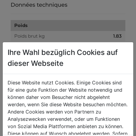
Données techniques
Poids
Poids brut kg
1.83
Poids net kg
1.82
Ihre Wahl bezüglich Cookies auf
dieser Webseite
emballage
Largeur emballage mm
420
Diese Website nutzt Cookies. Einige Cookies sind
Longueur emballage mm
400
für eine gute Funktion der Website notwendig und
Hauteur emballage mm
10
können daher vom Besucher nicht abgelehnt
werden, wenn Sie diese Website besuchen möchten.
Andere Cookies werden von Partnern zu
Information générale
Analysezwecken verwendet, oder um Funktionen
Code EAN
9120039238876
von Sozial Media Plattformen anbieten zu können.
Diese können auf Wunsch abgelehnt werden. Sofern