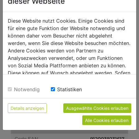
dieser Webseite
Machines pour la maconnerie béton
6000
Longueur flexible mm
Diese Website nutzt Cookies. Einige Cookies sind
für eine gute Funktion der Website notwendig und
Poids
können daher vom Besucher nicht abgelehnt
werden, wenn Sie diese Website besuchen möchten.
38
Poids brut kg
Andere Cookies werden von Partnern zu
36
Analysezwecken verwendet, oder um Funktionen
Poids net kg
von Sozial Media Plattformen anbieten zu können.
Diese können auf Wunsch abgelehnt werden. Sofern
emballage
sie unsere Webseite weiter nutzen, geben Sie
420
Einwilligung zu unseren Cookies.
Largeur emballage mm
Notwendig
Statistiken
530
Longueur emballage mm
Details anzeigen
Ausgewählte Cookies erlauben
470
Hauteur emballage mm
Alle Cookies erlauben
Information générale
9120039231617