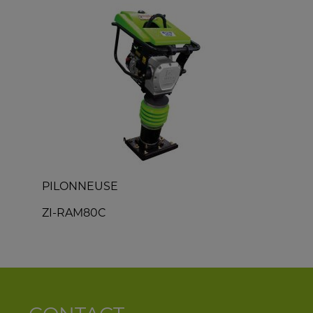
PILONNEUSE
M
ZI-RAM80C
Z