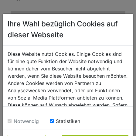
Marteaux de forage et de démolition
Ihre Wahl bezüglich Cookies auf
Cadesse de frappe Min
1900
dieser Webseite
Force de frappe Joule
65
Diese Website nutzt Cookies. Einige Cookies sind
Niveau puissance sonore- vibreur
für eine gute Funktion der Website notwendig und
Niveau de puissance sonore en dB
105
können daher vom Besucher nicht abgelehnt
werden, wenn Sie diese Website besuchen möchten.
Niveau de pression acoustique en dB
84,77
Andere Cookies werden von Partnern zu
Vibration poigné en m/s2
21,343
Analysezwecken verwendet, oder um Funktionen
von Sozial Media Plattformen anbieten zu können.
Poids
Diese können auf Wunsch abgelehnt werden. Sofern
sie unsere Webseite weiter nutzen, geben Sie
Poids brut kg
26
Einwilligung zu unseren Cookies.
Notwendig
Statistiken
Poids net kg
18.50