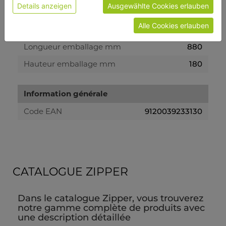
Details anzeigen
Ausgewählte Cookies erlauben
emballage
Alle Cookies erlauben
Largeur emballage mm
350
Longueur emballage mm
880
Hauteur emballage mm
180
Information générale
Code EAN
9120039233130
CATALOGUE ZIPPER
Dans le catalogue Zipper, vous trouverez
notre gamme complète de produits avec
une description détaillée