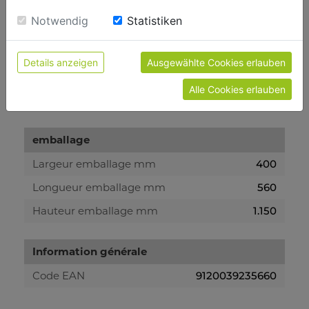
sie unsere Webseite weiter nutzen, geben Sie
Vibration poigné en m/s2
<2,5
Einwilligung zu unseren Cookies.
Notwendig
Statistiken
Poids
Details anzeigen
Ausgewählte Cookies erlauben
Poids brut kg
115.90
Alle Cookies erlauben
Poids net kg
108.80
emballage
Largeur emballage mm
400
Longueur emballage mm
560
Hauteur emballage mm
1.150
Information générale
Code EAN
9120039235660