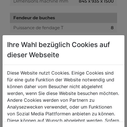
Dimensions machine mm
845 x 935 x 1500
Fendeur de buches
Puissance de fendage T
8
Course coin de fendage mm
485
Ihre Wahl bezüglich Cookies auf
Diamétres des buches mm
80 - 300
dieser Webseite
Capacité de fendage mm
100 - 500
Capacité huile hydraulique L
4
Diese Website nutzt Cookies. Einige Cookies sind
Pression hydraulique MPa
21
für eine gute Funktion der Website notwendig und
Vitesse de fendage cm/s
3,1
können daher vom Besucher nicht abgelehnt
werden, wenn Sie diese Website besuchen möchten.
Vitesse de recul cm/s
17,3
Andere Cookies werden von Partnern zu
Analysezwecken verwendet, oder um Funktionen
Niveau puissance sonore- vibreur
von Sozial Media Plattformen anbieten zu können.
Diese können auf Wunsch abgelehnt werden. Sofern
Niveau de pression acoustique en dB
77,8