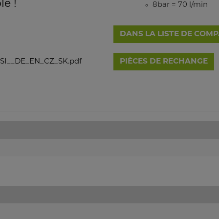
le !
8bar = 70 l/min
DANS LA LISTE DE COM
SI__DE_EN_CZ_SK.pdf