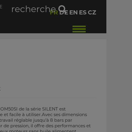
E
recherche
FR
DE
EN
ES
CZ
Toggle
navigation
X
M50SI de la série SILENT est
 et facile à utiliser.Avec ses dimensions
ravail réglable jusqu'à 8 bars par
r de pression, il offre des performances et
deux moteurs sans huile alimentent