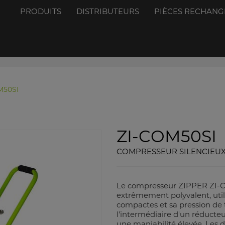
PRODUITS
DISTRIBUTEURS
PIÈCES RECHANG
M50SI
ZI-COM50SI
COMPRESSEUR SILENCIEU
Le compresseur ZIPPER ZI-CO
extrêmement polyvalent, utile
compactes et sa pression de t
l'intermédiaire d'un réducteu
une maniabilité élevée. Les 