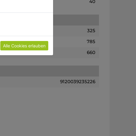
40
325
785
Alle Cookies erlauben
660
9120039235226