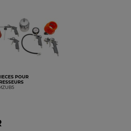
 PIECES POUR
RESSEURS
MZUB5
R