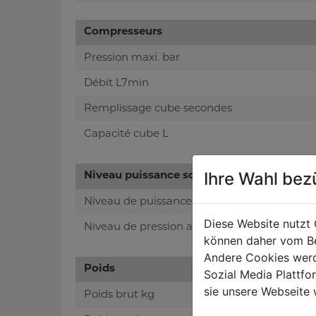
Compresseurs
Pression maxi. bar
Débit L7min
Remplissage cube secondes
Capacité cube L
Ihre Wahl bez
Niveau puissance sonore- vibreur
Niveau de puissance sonore en dB
Diese Website nutzt 
Niveau de pression acoustique en dB
können daher vom Be
Andere Cookies werd
Poids
Sozial Media Plattf
sie unsere Webseite 
Poids brut kg