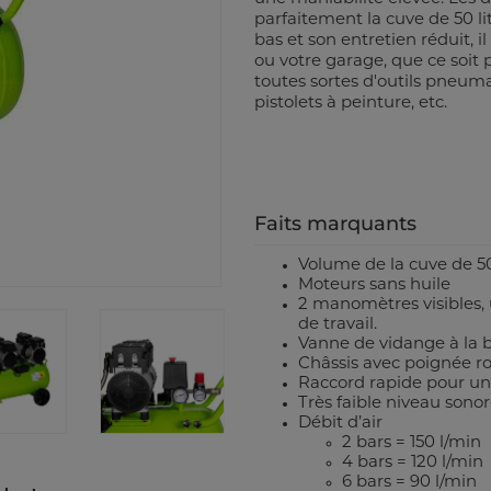
parfaitement la cuve de 50 
bas et son entretien réduit, i
ou votre garage, que ce soit 
toutes sortes d'outils pneuma
pistolets à peinture, etc.
Faits marquants
Volume de la cuve de 50 
Moteurs sans huile
2 manomètres visibles, 
de travail.
Vanne de vidange à la b
Châssis avec poignée r
Raccord rapide pour une
Très faible niveau sono
Débit d’air
2 bars = 150 l/min
4 bars = 120 l/min
6 bars = 90 l/min