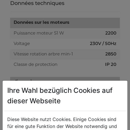
Données techniques
Données sur les moteurs
2200
Puissance moteur S1 W
230V / 50Hz
Voltage
2850
Vitesse rotation arbre min-1
IP 20
Classe de protection
dimensions
Ihre Wahl bezüglich Cookies auf
768 x 406 x 650
Dimensions machine mm
dieser Webseite
Compresseurs
Diese Website nutzt Cookies. Einige Cookies sind
10
Pression de travail bar
für eine gute Funktion der Website notwendig und