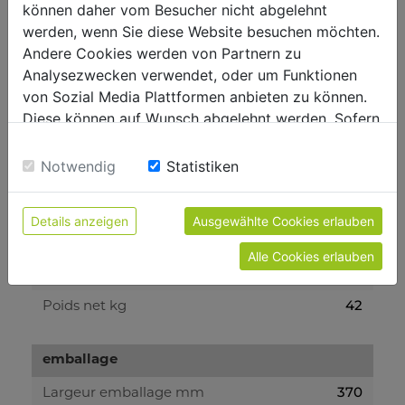
412
Débit L7min
können daher vom Besucher nicht abgelehnt
werden, wenn Sie diese Website besuchen möchten.
200
Remplissage cube secondes
Andere Cookies werden von Partnern zu
50
Capacité cube L
Analysezwecken verwendet, oder um Funktionen
von Sozial Media Plattformen anbieten zu können.
Diese können auf Wunsch abgelehnt werden. Sofern
Niveau puissance sonore- vibreur
sie unsere Webseite weiter nutzen, geben Sie
97
Niveau de puissance sonore en dB
Einwilligung zu unseren Cookies.
Notwendig
Statistiken
75
Niveau de pression acoustique en dB
Details anzeigen
Ausgewählte Cookies erlauben
Poids
Alle Cookies erlauben
45
Poids brut kg
42
Poids net kg
emballage
370
Largeur emballage mm