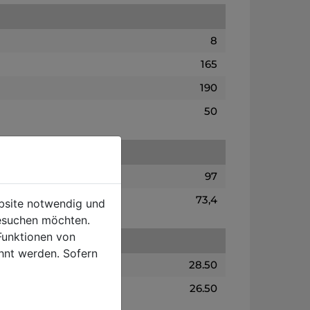
8
165
190
50
97
73,4
ebsite notwendig und
esuchen möchten.
Funktionen von
hnt werden. Sofern
28.50
26.50