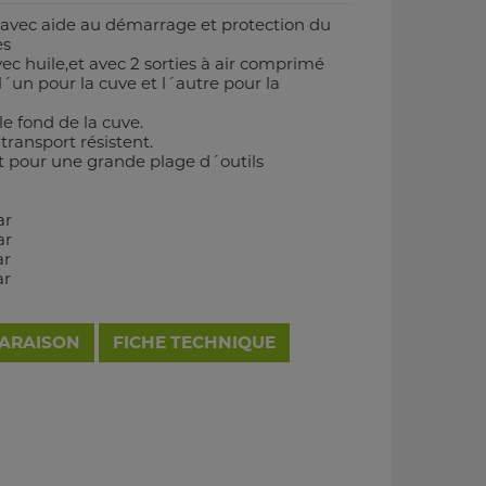
 avec aide au démarrage et protection du
es
ec huile,et avec 2 sorties à air comprimé
l´un pour la cuve et l´autre pour la
e fond de la cuve.
transport résistent.
 pour une grande plage d´outils
ar
ar
ar
ar
PARAISON
FICHE TECHNIQUE