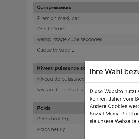
Compresseurs
Pression maxi. bar
Débit L7min
Remplissage cube secondes
Capacité cube L
Niveau puissance sonore- vibreur
Ihre Wahl bez
Niveau de puissance sonore en dB
Niveau de pression acoustique en dB
Diese Website nutzt 
können daher vom Be
Andere Cookies werd
Poids
Sozial Media Plattf
Poids brut kg
sie unsere Webseite 
Poids net kg