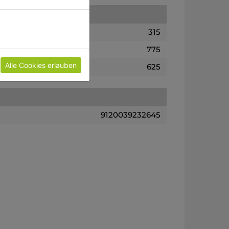
315
775
Alle Cookies erlauben
625
9120039232645