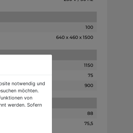
100
640 x 460 x 1500
1150
75
ebsite notwendig und
900
esuchen möchten.
Funktionen von
hnt werden. Sofern
88
75,5