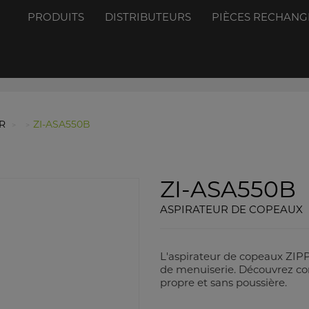
PRODUITS
DISTRIBUTEURS
PIÈCES RECHANG
ER
ZI-ASA550B
ZI-ASA550B
ASPIRATEUR DE COPEAUX
L'aspirateur de copeaux ZIPP
de menuiserie. Découvrez comm
propre et sans poussière.