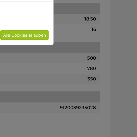
18.50
16
Alle Cookies erlauben
500
780
350
9120039235028