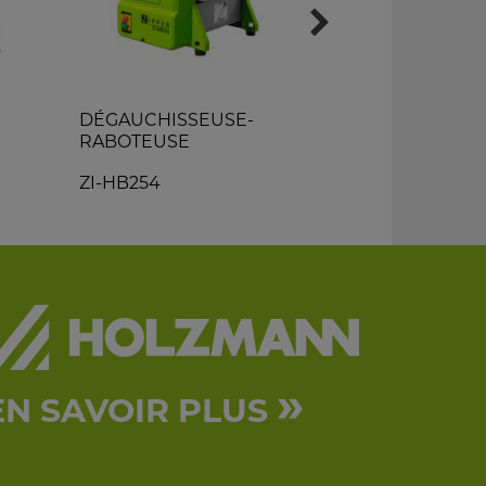
DÉGAUCHISSEUSE-
SCIE CIRCU
RABOTEUSE
CHANTIER
ZI-HB254
ZI-TS315-40
»
EN SAVOIR PLUS