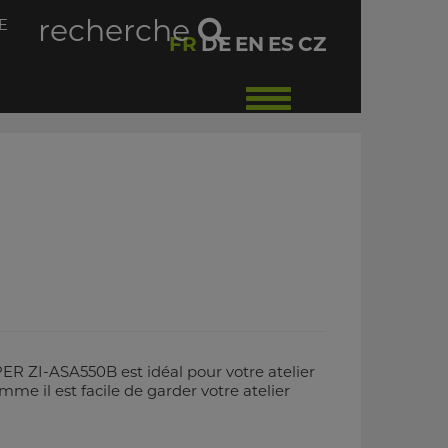
recherche
E
FR
DE
EN
ES
CZ
Toggle
navigation
ER ZI-ASA550B est idéal pour votre atelier
e il est facile de garder votre atelier