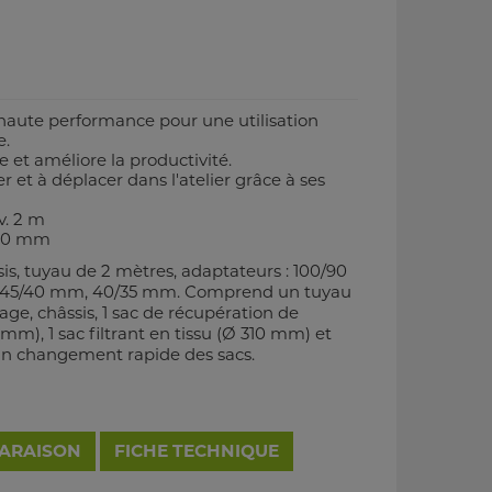
haute performance pour une utilisation
e.
e et améliore la productivité.
er et à déplacer dans l'atelier grâce à ses
v. 2 m
100 mm
sis, tuyau de 2 mètres, adaptateurs : 100/90
45/40 mm, 40/35 mm. Comprend un tuyau
rage, châssis, 1 sac de récupération de
m), 1 sac filtrant en tissu (Ø 310 mm) et
 un changement rapide des sacs.
PARAISON
FICHE TECHNIQUE