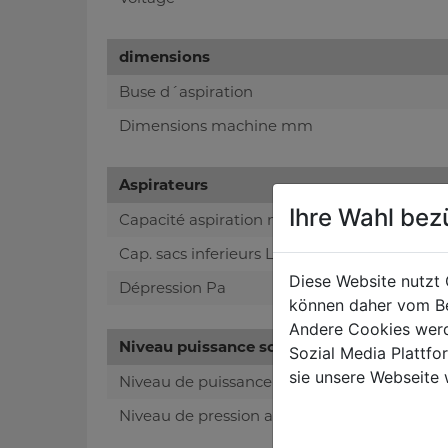
dimensions
Buse d´aspiration
Dimensions machine mm
Aspirateurs
Ihre Wahl bez
Capacité aspiration m³/h
Cap. sacs inferieurs L
Diese Website nutzt 
Dépression Pa
können daher vom Be
Andere Cookies werd
Niveau puissance sonore- vibreur
Sozial Media Plattf
sie unsere Webseite 
Niveau de puissance sonore en dB
Niveau de pression acoustique en dB