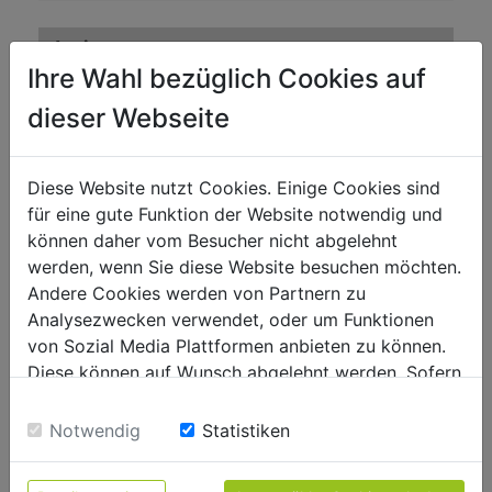
Aspirateurs
Ihre Wahl bezüglich Cookies auf
Capacité aspiration m³/h
1150
dieser Webseite
Cap. sacs inferieurs L
65
Dépression Pa
1160
Diese Website nutzt Cookies. Einige Cookies sind
Puissance
2400 W
für eine gute Funktion der Website notwendig und
können daher vom Besucher nicht abgelehnt
Niveau puissance sonore- vibreur
werden, wenn Sie diese Website besuchen möchten.
Andere Cookies werden von Partnern zu
Niveau de puissance sonore en dB
99,5
Analysezwecken verwendet, oder um Funktionen
Niveau de pression acoustique en dB
90
von Sozial Media Plattformen anbieten zu können.
Diese können auf Wunsch abgelehnt werden. Sofern
sie unsere Webseite weiter nutzen, geben Sie
Poids
Einwilligung zu unseren Cookies.
Notwendig
Statistiken
Poids brut kg
21
Poids net kg
19.50