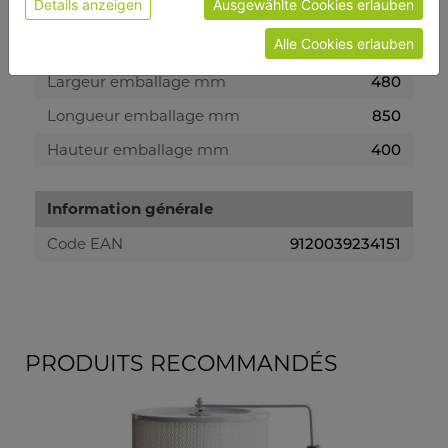
Details anzeigen
Ausgewählte Cookies erlauben
Alle Cookies erlauben
emballage
Largeur emballage mm
480
Longueur emballage mm
850
Hauteur emballage mm
400
Information générale
Code EAN
9120039234151
PRODUITS RECOMMANDÉS