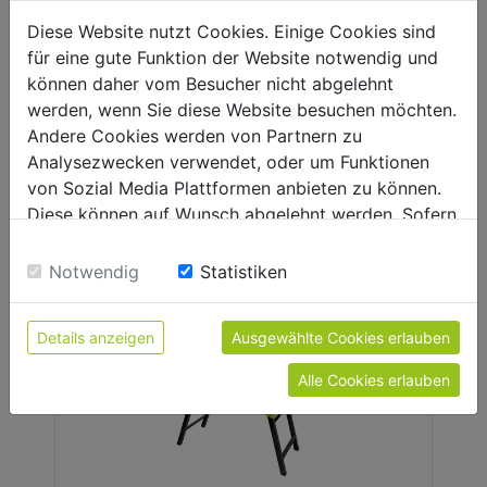
MINI DUMPER CON RUEDAS
Diese Website nutzt Cookies. Einige Cookies sind
für eine gute Funktion der Website notwendig und
können daher vom Besucher nicht abgelehnt
werden, wenn Sie diese Website besuchen möchten.
Andere Cookies werden von Partnern zu
Analysezwecken verwendet, oder um Funktionen
von Sozial Media Plattformen anbieten zu können.
Diese können auf Wunsch abgelehnt werden. Sofern
sie unsere Webseite weiter nutzen, geben Sie
PLACA COMPACTADORA
Einwilligung zu unseren Cookies.
Notwendig
Statistiken
Details anzeigen
Ausgewählte Cookies erlauben
Alle Cookies erlauben