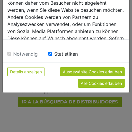
En el catálogo de Zipper encontrará
können daher vom Besucher nicht abgelehnt
nuestra gama completa de productos
werden, wenn Sie diese Website besuchen möchten.
con una descripción detallada.
Andere Cookies werden von Partnern zu
Analysezwecken verwendet, oder um Funktionen
SOLICITE NUESTRO CATALOGO
von Sozial Media Plattformen anbieten zu können.
Diese können auf Wunsch abgelehnt werden. Sofern
sie unsere Webseite weiter nutzen, geben Sie
Einwilligung zu unseren Cookies.
Notwendig
Statistiken
¿LE INTERESA ALGUNO DE
NUESTROS PRODUCTOS?
Details anzeigen
Ausgewählte Cookies erlauben
Alle Cookies erlauben
Aquí puede encontrar su distribuidor de
máquinas Zipper más cercano.
IR A LA BÚSQUEDA DE DISTRIBUIDORES