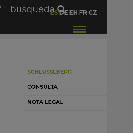
O
busqueda
ES
DE
EN
FR
CZ
Toggle
navigation
SCHLÜSSLBERG
CONSULTA
NOTA LEGAL