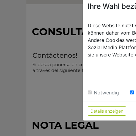
Ihre Wahl bez
Diese Website nutzt 
CONSULTA
können daher vom Be
Andere Cookies werd
Sozial Media Plattf
Contáctenos!
sie unsere Webseite 
Si desea ponerse en contacto con nosotros, ll
a través del siguiente formulario.
Saludo
Notwendig
título_101
Details anzeigen
nombre_94
NOTA LEGAL
Apellido_95