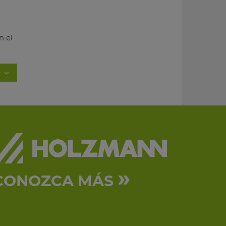
n el
»
CONOZCA MÁS