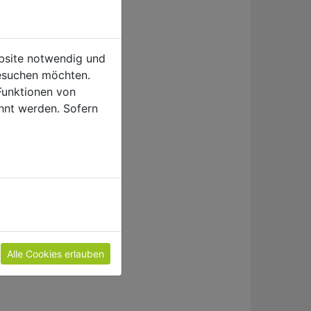
ebsite notwendig und
esuchen möchten.
Funktionen von
hnt werden. Sofern
viar
Alle Cookies erlauben