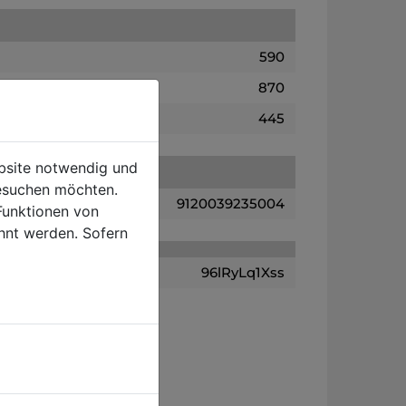
590
870
445
ebsite notwendig und
esuchen möchten.
9120039235004
Funktionen von
hnt werden. Sofern
96lRyLq1Xss
TO