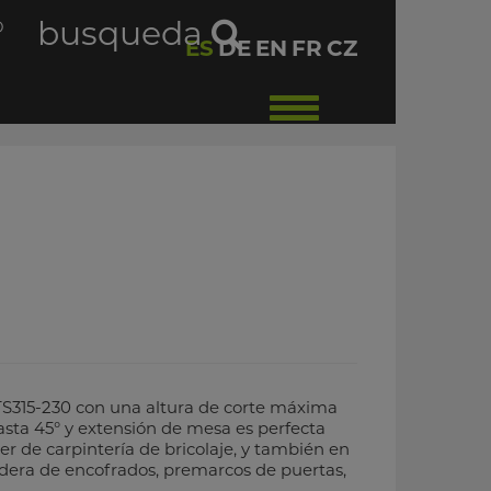
busqueda
O
ES
DE
EN
FR
CZ
Toggle
navigation
-TS315-230 con una altura de corte máxima
asta 45° y extensión de mesa es perfecta
er de carpintería de bricolaje, y también en
adera de encofrados, premarcos de puertas,