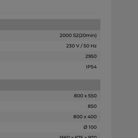
2000 S2(20min)
230 V / 50 Hz
2950
IP54
800 x 550
850
800 x 400
Ø 100
1660 x 675 x 970