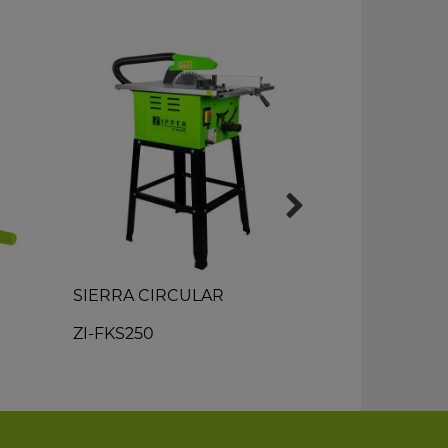
SIERRA CIRCULAR
CEPILLO R
ZI-FKS250
ZI-HB254