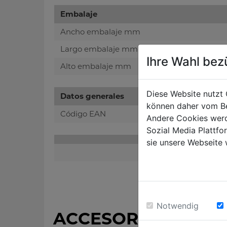
Embalaje
Ancho embalaje mm
Largo embalaje mm
Ihre Wahl bez
Alto embalaje mm
Diese Website nutzt 
Datos generales
können daher vom Be
Código EAN
Andere Cookies werd
Sozial Media Plattf
sie unsere Webseite 
Notwendig
ACCESORIOS REC