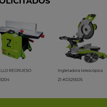
OLICITADOS
ILLO REGRUESO
Ingletadora telescópica
HB204
ZI-KGS255DS