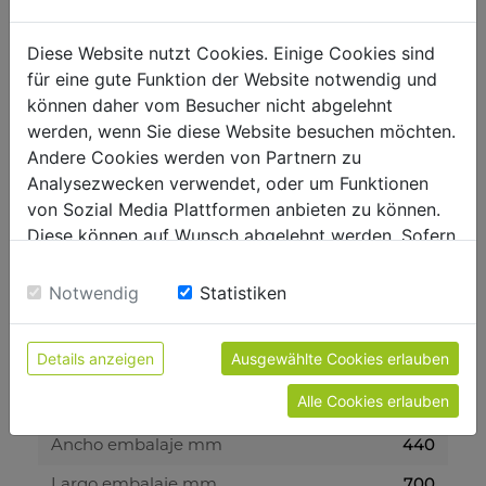
12V 6A
Corriente continua
Diese Website nutzt Cookies. Einige Cookies sind
2800
Rendimiento generador W
für eine gute Funktion der Website notwendig und
6
Autonomía en H
können daher vom Besucher nicht abgelehnt
werden, wenn Sie diese Website besuchen möchten.
Andere Cookies werden von Partnern zu
Nivel potencia acústica y vibración
Analysezwecken verwendet, oder um Funktionen
64-76
Presión acústica en dB
von Sozial Media Plattformen anbieten zu können.
Diese können auf Wunsch abgelehnt werden. Sofern
sie unsere Webseite weiter nutzen, geben Sie
Peso
Einwilligung zu unseren Cookies.
Notwendig
Statistiken
44.30
Peso bruto kg
39.30
Peso neto kg
Details anzeigen
Ausgewählte Cookies erlauben
Alle Cookies erlauben
Embalaje
440
Ancho embalaje mm
700
Largo embalaje mm