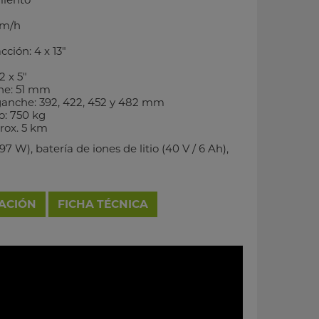
km/h
ción: 4 x 13"
 x 5"
he: 51 mm
nganche: 392, 422, 452 y 482 mm
: 750 kg
ox. 5 km
97 W), batería de iones de litio (40 V / 6 Ah),
RACIÓN
FICHA TÉCNICA