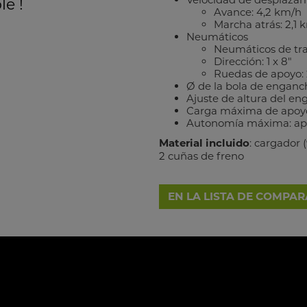
le !
Avance: 4,2 km/h
Marcha atrás: 2,1 
Neumáticos
Neumáticos de trac
Dirección: 1 x 8"
Ruedas de apoyo: 2
Ø de la bola de enganc
Ajuste de altura del e
Carga máxima de apoyo
Autonomía máxima: apr
Material incluido
: cargador (
2 cuñas de freno
EN LA LISTA DE COMPA