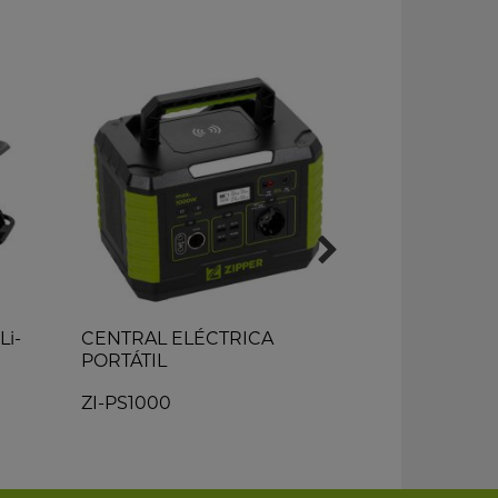
Li-
CENTRAL ELÉCTRICA
MINI DUMP
PORTÁTIL
RUEDAS A 
ZI-PS1000
ZI-ED500