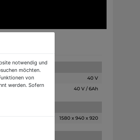
ebsite notwendig und
esuchen möchten.
Funktionen von
40 V
hnt werden. Sofern
40 V / 6Ah
1580 x 940 x 920