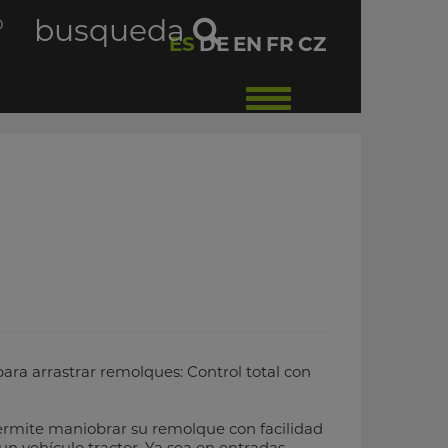
busqueda
O
ES
DE
EN
FR
CZ
Toggle
navigation
a arrastrar remolques: Control total con
rmite maniobrar su remolque con facilidad
 un vehículo tractor. Ya sea en entradas