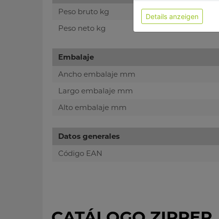
Peso bruto kg
Details anzeigen
Peso neto kg
Embalaje
Ancho embalaje mm
Largo embalaje mm
Alto embalaje mm
Datos generales
Código EAN
CATÁLOGO ZIPPER