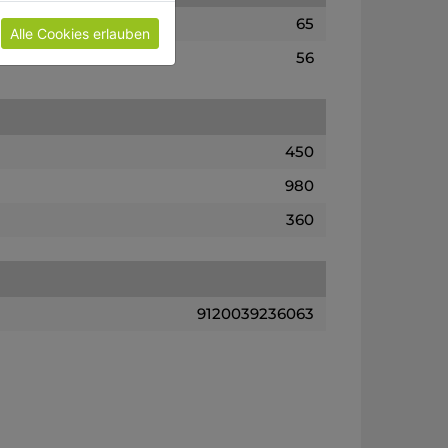
65
Alle Cookies erlauben
56
450
980
360
9120039236063