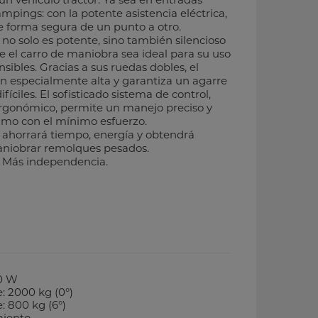
campings: con la potente asistencia eléctrica,
forma segura de un punto a otro.
no solo es potente, sino también silencioso
e el carro de maniobra sea ideal para su uso
sibles. Gracias a sus ruedas dobles, el
ón especialmente alta y garantiza un agarre
ifíciles. El sofisticado sistema de control,
rgonómico, permite un manejo preciso y
ximo con el mínimo esfuerzo.
ahorrará tiempo, energía y obtendrá
aniobrar remolques pesados.
 Más independencia.
00 W
 2000 kg (0°)
 800 kg (6°)
miento