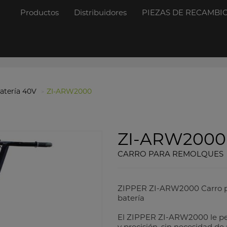
Productos
Distribuidores
PIEZAS DE RECAMBI
atería 40V
ZI-ARW2000
ZI-ARW2000
CARRO PARA REMOLQUES
ZIPPER ZI-ARW2000 Carro par
batería
El ZIPPER ZI-ARW2000 le pe
y precisión, sin necesidad de