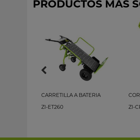
PRODUCTOS MÁS S
CON
CARRETILLA A BATERIA
COR
ZI-ET260
ZI-