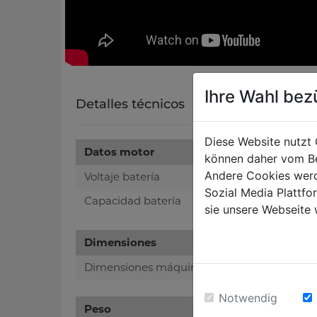
Ihre Wahl bez
Detalles técnicos
Diese Website nutzt 
Datos motor
können daher vom Be
Andere Cookies werd
Voltaje batería
Sozial Media Plattf
Capacidad batería
sie unsere Webseite 
Dimensiones
Dimensiones máquina mm
Notwendig
Peso