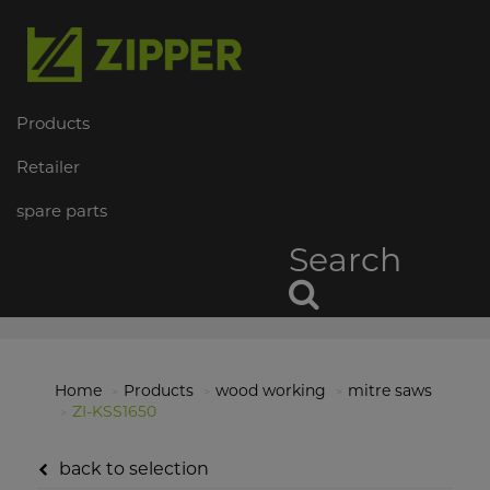
Products
Retailer
spare parts
Search
Home
Products
wood working
mitre saws
ZI-KSS1650
back to selection