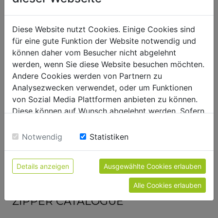
gross weight in kg
13.50
net weight in kg
12.30
Diese Website nutzt Cookies. Einige Cookies sind
für eine gute Funktion der Website notwendig und
packaging
können daher vom Besucher nicht abgelehnt
werden, wenn Sie diese Website besuchen möchten.
packaging width in mm
26,500
Andere Cookies werden von Partnern zu
packaging length in mm
107
Analysezwecken verwendet, oder um Funktionen
packaging height in mm
18,500
von Sozial Media Plattformen anbieten zu können.
Diese können auf Wunsch abgelehnt werden. Sofern
sie unsere Webseite weiter nutzen, geben Sie
general data
Einwilligung zu unseren Cookies.
Notwendig
Statistiken
EAN code
9120039233659
Details anzeigen
Ausgewählte Cookies erlauben
Alle Cookies erlauben
ZIPPER CATALOGUE