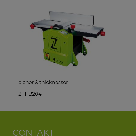
planer & thicknesser
d
ZI-HB204
Z
CONTAKT