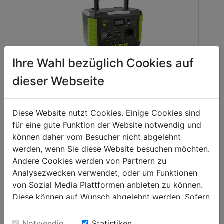
Ihre Wahl bezüglich Cookies auf
dieser Webseite
POWERSTATION
Diese Website nutzt Cookies. Einige Cookies sind
für eine gute Funktion der Website notwendig und
können daher vom Besucher nicht abgelehnt
werden, wenn Sie diese Website besuchen möchten.
ZIPPER CATALOGUE
Andere Cookies werden von Partnern zu
Analysezwecken verwendet, oder um Funktionen
You can find the whole range of our
von Sozial Media Plattformen anbieten zu können.
products in the catalogue.
Diese können auf Wunsch abgelehnt werden. Sofern
sie unsere Webseite weiter nutzen, geben Sie
ORDER CATALOGUE
Einwilligung zu unseren Cookies.
Notwendig
Statistiken