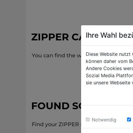
Ihre Wahl bez
ZIPPER CATALOGU
Diese Website nutzt 
You can find the whole range of our p
können daher vom Be
Andere Cookies werd
Sozial Media Plattf
sie unsere Webseite 
FOUND SOMETHIN
Notwendig
Find your ZIPPER stockists in your are