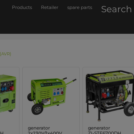
Searc
Products
Retailer
spare parts
 (AVR)
generator
generator
SH
2x230V/1x400V
ZI-STE6700DH