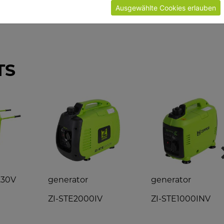
STORE LOCAT
Ausgewählte Cookies erlauben
TS
230V
generator
generator
ZI-STE2000IV
ZI-STE1000INV