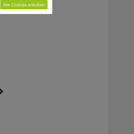
OR
Alle Cookies erlauben
inverter generator
generator
ZI-STE2800IV
ZI-STE7500DSH