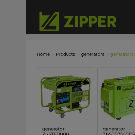
Home
Products
generators
generators
generator
generator
ZI-STE11000
ZI-STE7500D