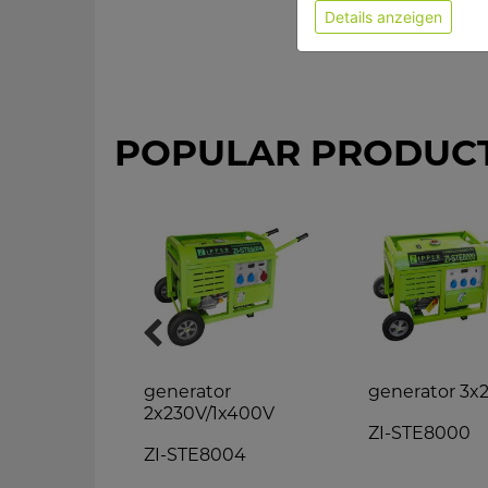
Details anzeigen
POPULAR PRODUC
r
generator
generator 3x
2x230V/1x400V
000
ZI-STE8000
ZI-STE8004