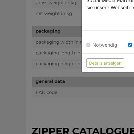
Sozial Media Plattf
gross weight in kg
sie unsere Webseite 
net weight in kg
packaging
packaging width in mm
Notwendig
packaging length in mm
Details anzeigen
packaging height in mm
general data
EAN code
ZIPPER CATALOGU