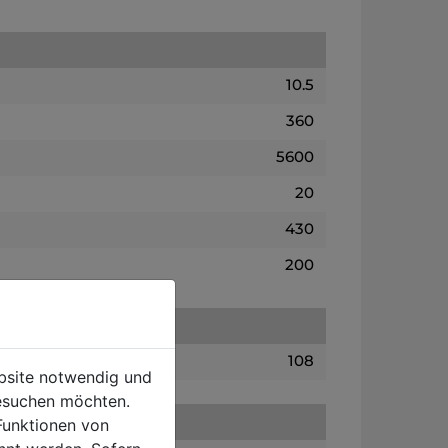
10.5
360
5600
20
430
200
108
ebsite notwendig und
esuchen möchten.
Funktionen von