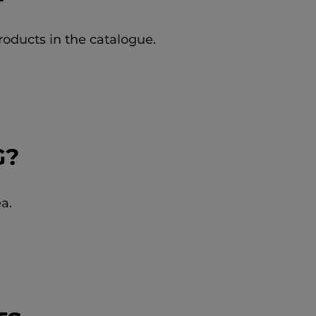
roducts in the catalogue.
G?
a.