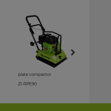
plate compactor
wheeled d
ZI-RPE90
ZI-RD300