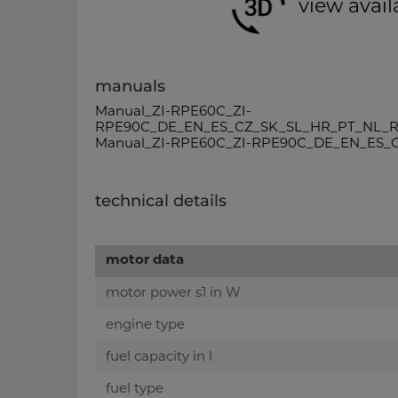
view avail
manuals
Manual_ZI-RPE60C_ZI-
RPE90C_DE_EN_ES_CZ_SK_SL_HR_PT_NL_R
Manual_ZI-RPE60C_ZI-RPE90C_DE_EN_ES_C
technical details
motor data
motor power s1 in W
engine type
fuel capacity in l
fuel type