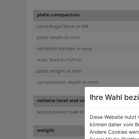
plate compactors
centrifugal force in kN
plate width in mm
vibration strokes in vmp
max. feed in m/min
plate lenght in mm
compression depth in mm
Ihre Wahl bez
volume level and vibration
sound power level in dB(A)
Diese Website nutzt 
können daher vom Be
weight
Andere Cookies werd