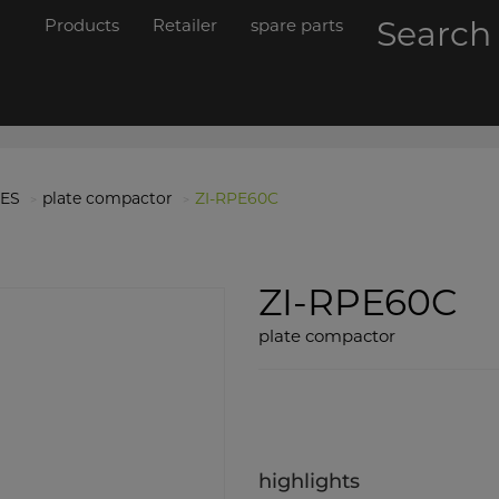
Products
Retailer
spare parts
Searc
ES
plate compactor
ZI-RPE60C
ZI-RPE60C
plate compactor
highlights