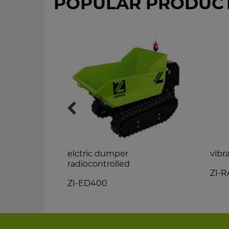
POPULAR PRODUC
elctric dumper
vibr
radiocontrolled
ZI-
ZI-ED400