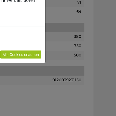
hnt werden. Sofern
71
64
380
750
Alle Cookies erlauben
580
9120039231150