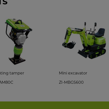
TS
ating tamper
Mini excavator
RAM80C
ZI-MBGS600