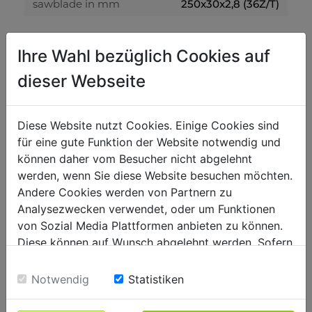
sawblade in mm
250x30x2,8 (36Z/T)
volume level and vibration
Ihre Wahl bezüglich Cookies auf
sound power level in dB(A)
108
dieser Webseite
sound pressure level in dB(A)
95
Diese Website nutzt Cookies. Einige Cookies sind
weight
für eine gute Funktion der Website notwendig und
können daher vom Besucher nicht abgelehnt
gross weight in kg
23.50
werden, wenn Sie diese Website besuchen möchten.
net weight in kg
21.50
Andere Cookies werden von Partnern zu
Analysezwecken verwendet, oder um Funktionen
packaging
von Sozial Media Plattformen anbieten zu können.
Diese können auf Wunsch abgelehnt werden. Sofern
packaging width in mm
450
sie unsere Webseite weiter nutzen, geben Sie
packaging length in mm
680
Einwilligung zu unseren Cookies.
Notwendig
Statistiken
packaging height in mm
380