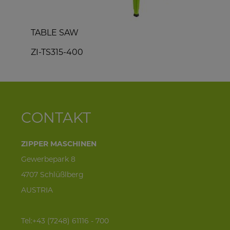
TABLE SAW
R
ZI-TS315-400
A
CONTAKT
ZIPPER MASCHINEN
Gewerbepark 8
4707 Schlüßlberg
AUSTRIA
Tel:+43 (7248) 61116 - 700