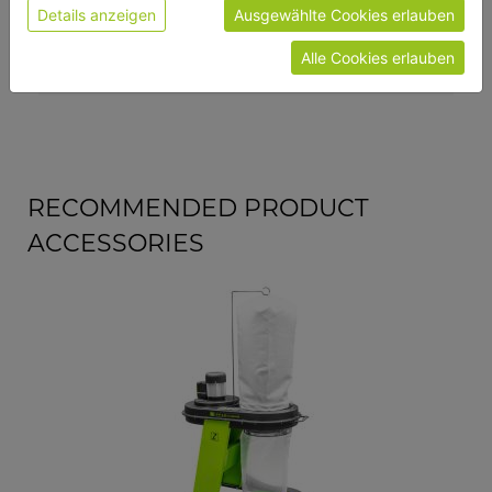
Details anzeigen
Ausgewählte Cookies erlauben
general data
Alle Cookies erlauben
EAN code
9120039230153
RECOMMENDED PRODUCT
ACCESSORIES