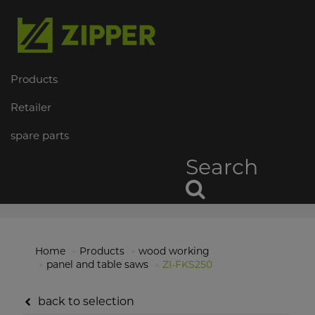
Products
Retailer
spare parts
Search
Home
Products
wood working
panel and table saws
ZI-FKS250
back to selection