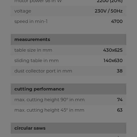
motor power s6 in W
2200 (20%)
voltage
230V / 50Hz
speed in min-1
4700
measurements
table size in mm
430x625
sliding table in mm
140x630
dust collector port in mm
38
cutting performance
max. cutting height 90° in mm
74
max. cutting height 45° in mm
63
circular saws