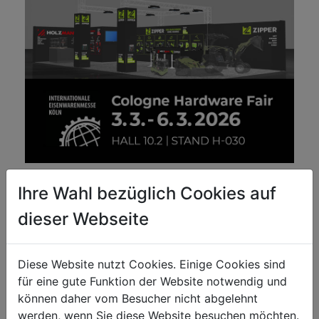
Hardware Fair Cologne 2026
Ihre Wahl bezüglich Cookies auf
Visit HOLZMANN & ZIPPER at the 2026 Hardware Fair
dieser Webseite
in Cologne!
3. - 6. March 2026
Hall 10, Floor 2 (10.2)
Diese Website nutzt Cookies. Einige Cookies sind
Stand H-030
für eine gute Funktion der Website notwendig und
Discover a selection of new HOLZMANN and ZIPPER
können daher vom Besucher nicht abgelehnt
products. We would also be happy to provide you with
werden, wenn Sie diese Website besuchen möchten.