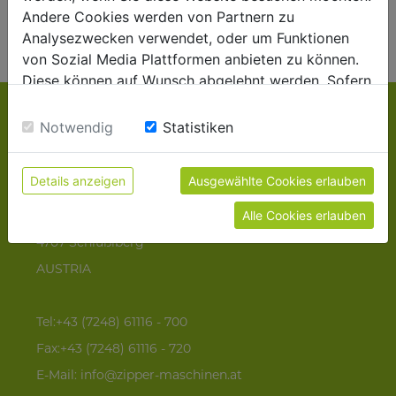
information about our extensive range of machines in a
Andere Cookies werden von Partnern zu
personal consultation.
Analysezwecken verwendet, oder um Funktionen
von Sozial Media Plattformen anbieten zu können.
Diese können auf Wunsch abgelehnt werden. Sofern
sie unsere Webseite weiter nutzen, geben Sie
Einwilligung zu unseren Cookies.
Notwendig
Statistiken
CONTAKT
Details anzeigen
Ausgewählte Cookies erlauben
ZIPPER MASCHINEN
Alle Cookies erlauben
Gewerbepark 8
4707 Schlüßlberg
AUSTRIA
Tel:+43 (7248) 61116 - 700
Fax:+43 (7248) 61116 - 720
E-Mail:
info@zipper-maschinen.at