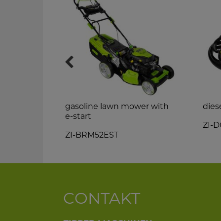
gasoline lawn mower with
dies
e-start
ZI-
ZI-BRM52EST
CONTAKT