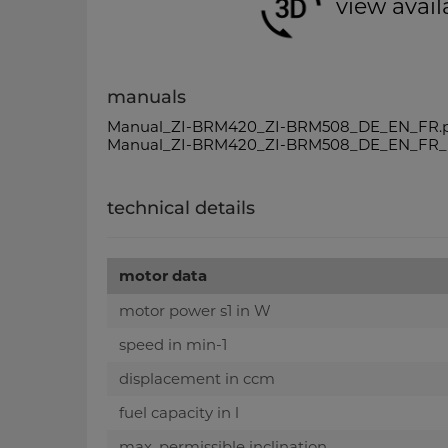
view avail
manuals
Manual_ZI-BRM420_ZI-BRM508_DE_EN_FR.
Manual_ZI-BRM420_ZI-BRM508_DE_EN_FR_
technical details
motor data
motor power s1 in W
speed in min-1
displacement in ccm
fuel capacity in l
max. permissible inclination