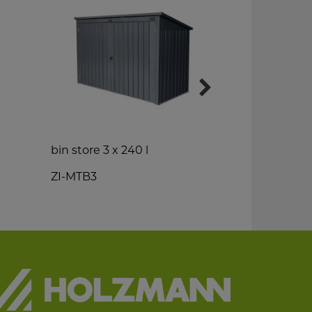
bin store 3 x 240 l
silent gard
ZI-MTB3
ZI-GHAS28