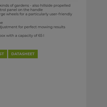
kinds of gardens - also hillside propelled
ntrol panel on the handle
ge wheels for a particularly user-friendly
ne
djustment for perfect mowing results
ox with a capacity of 65 l
ST
DATASHEET