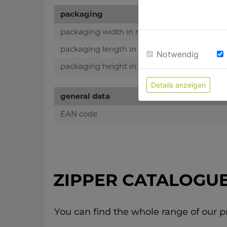
packaging
packaging width in mm
packaging length in mm
Notwendig
packaging height in mm
Details anzeigen
general data
EAN code
ZIPPER CATALOGU
You can find the whole range of our p