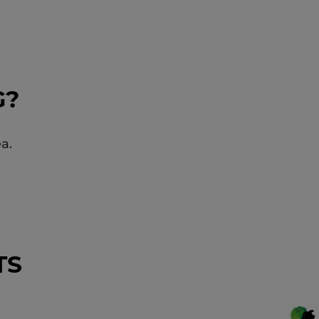
G?
a.
TS