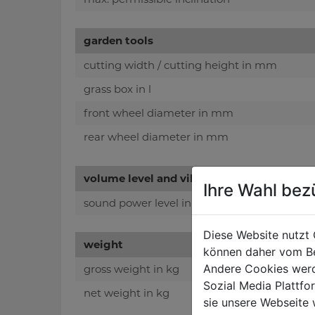
garden tools
cutting width / cutting height in mm
grass box in l
front wheel diameter in mm
rear wheel diameter in mm
volume level and vibration
Ihre Wahl bez
sound power level in dB(A)
Diese Website nutzt 
weight
können daher vom Be
Andere Cookies werd
gross weight in kg
Sozial Media Plattf
net weight in kg
sie unsere Webseite 