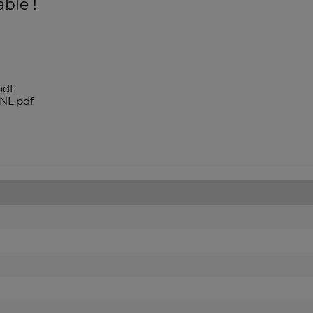
able !
pdf
NL.pdf