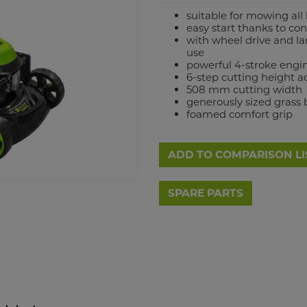
suitable for mowing all 
easy start thanks to co
with wheel drive and lar
use
powerful 4-stroke engi
6-step cutting height a
508 mm cutting width
generously sized grass b
foamed comfort grip
ADD TO COMPARISON LI