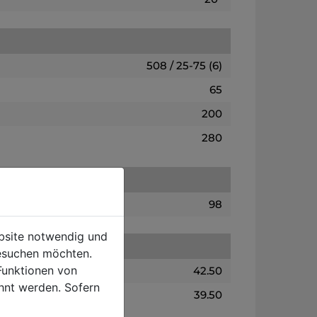
508 / 25-75 (6)
65
200
280
98
ebsite notwendig und
esuchen möchten.
Funktionen von
42.50
hnt werden. Sofern
39.50