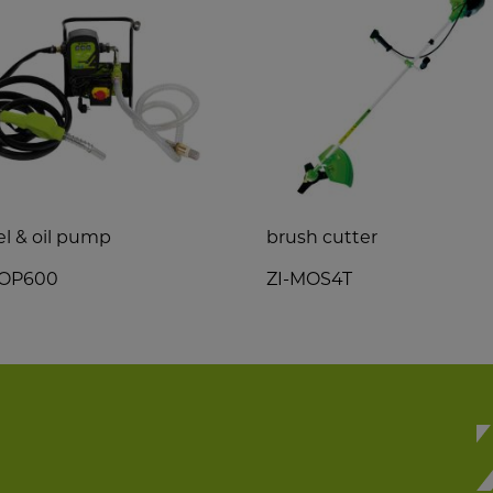
el & oil pump
brush cutter
DOP600
ZI-MOS4T