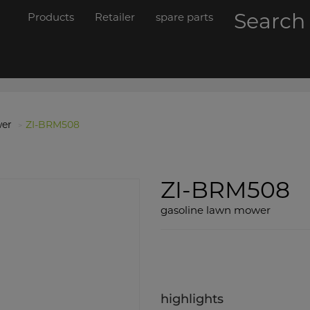
Searc
Products
Retailer
spare parts
er
ZI-BRM508
ZI-BRM508
gasoline lawn mower
highlights