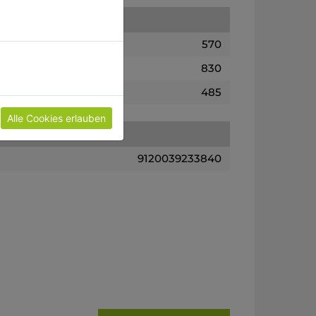
570
830
485
Alle Cookies erlauben
9120039233840