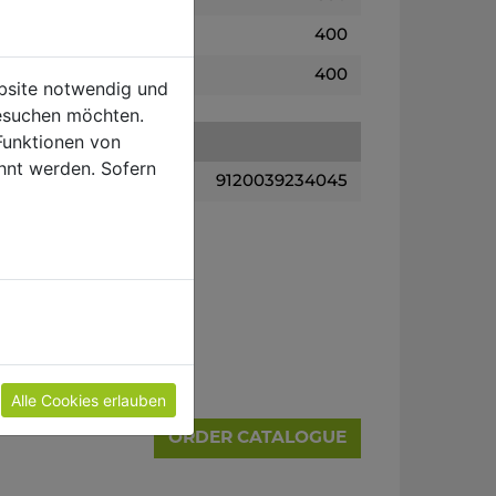
400
400
ebsite notwendig und
esuchen möchten.
Funktionen von
hnt werden. Sofern
9120039234045
Alle Cookies erlauben
ORDER CATALOGUE