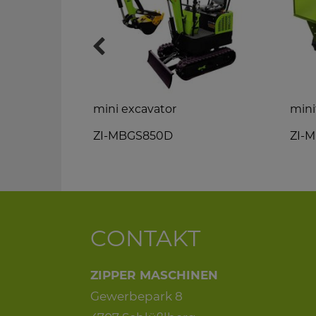
mini excavator
mini
ZI-MBGS850D
ZI-
CONTAKT
ZIPPER MASCHINEN
Gewerbepark 8