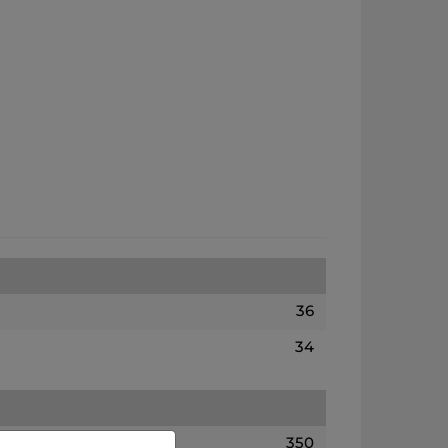
36
34
350