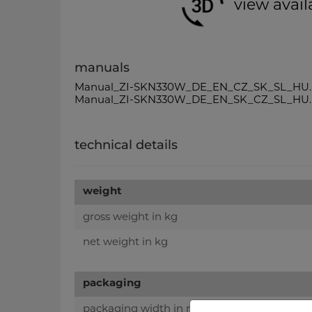
view avail
manuals
Manual_ZI-SKN330W_DE_EN_CZ_SK_SL_HU.
Manual_ZI-SKN330W_DE_EN_SK_CZ_SL_HU.
technical details
weight
gross weight in kg
net weight in kg
packaging
packaging width in mm