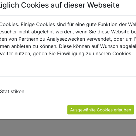
üglich Cookies auf dieser Webseite
Cookies. Einige Cookies sind für eine gute Funktion der W
sucher nicht abgelehnt werden, wenn Sie diese Website b
en von Partnern zu Analysezwecken verwendet, oder um 
ormen anbieten zu können. Diese können auf Wunsch abgele
weiter nutzen, geben Sie Einwilligung zu unseren Cookies.
E
Statistiken
roducts in the catalogue.
Ausgewählte Cookies erlauben