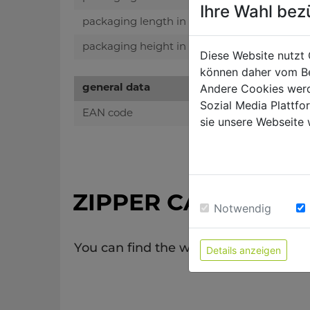
Ihre Wahl bez
packaging length in mm
packaging height in mm
Diese Website nutzt 
können daher vom Be
Andere Cookies werd
general data
Sozial Media Plattf
EAN code
sie unsere Webseite 
ZIPPER CATALOGU
Notwendig
You can find the whole range of our p
Details anzeigen