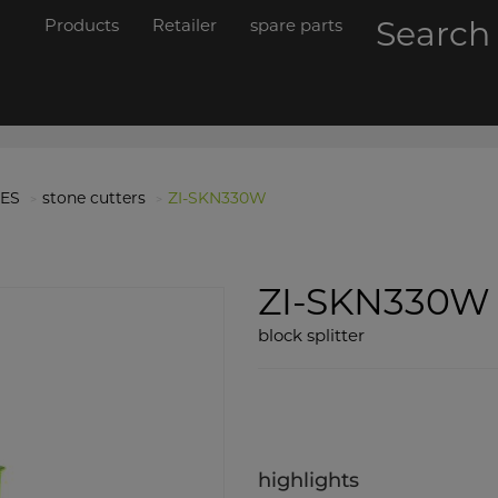
Products
Retailer
spare parts
Searc
ES
stone cutters
ZI-SKN330W
ZI-SKN330W
block splitter
highlights