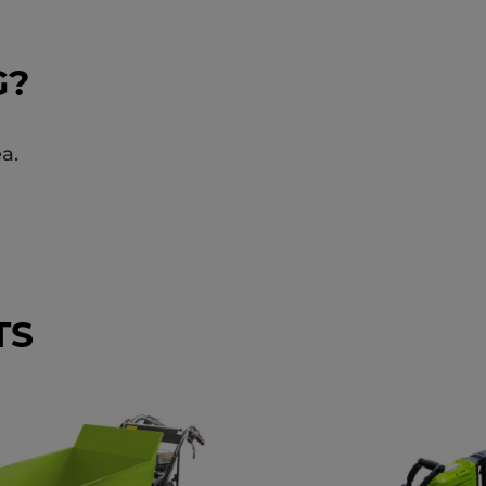
G?
a.
TS