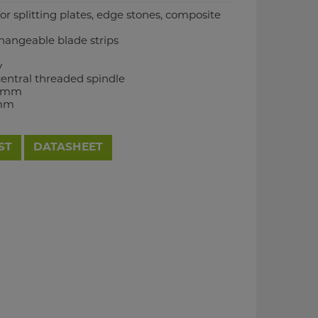
or splitting plates, edge stones, composite
changeable blade strips
y
entral threaded spindle
0 mm
 mm
ST
DATASHEET