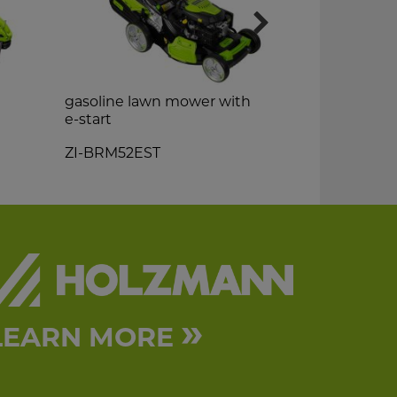
gasoline lawn mower with
chipper
e-start
ZI-HAEK410
ZI-BRM52EST
»
LEARN MORE