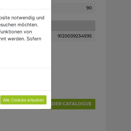
90
ebsite notwendig und
esuchen möchten.
Funktionen von
9120039234595
hnt werden. Sofern
Alle Cookies erlauben
ORDER CATALOGUE