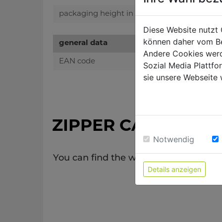
packaging height in mm
Diese Website nutzt 
können daher vom Be
general data
Andere Cookies werd
EAN code
Sozial Media Plattf
sie unsere Webseite 
ZIPPER CATALOGU
Notwendig
You can find the whole range of our p
Details anzeigen