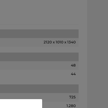
2120 x 1010 x 1340
48
44
725
1.280