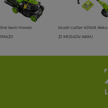
line lawn mower
brush cutter 40Volt Akku
BRM420
ZI-MOS40V-AKKU