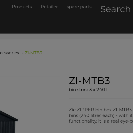
Products
Retailer
spare parts
Searc
cessories
ZI-MTB3
ZI-MTB3
bin store 3 x 240 l
Zie ZIPPER bin box ZI-MTB3 p
bins (240 litres each) - with
functionality, it is a real eye-