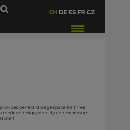
h
EN
DE
ES
FR
CZ
Toggle
navigation
rovides perfect storage space for three
 its modern design, stability and maximum
catcher!