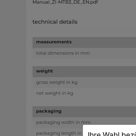
Manual_ZI-MTB3_DE_EN.pdf
technical details
measurements
total dimensions in mm
weight
gross weight in kg
net weight in kg
packaging
packaging width in mm
Ihre Wahl bez
packaging length in mm