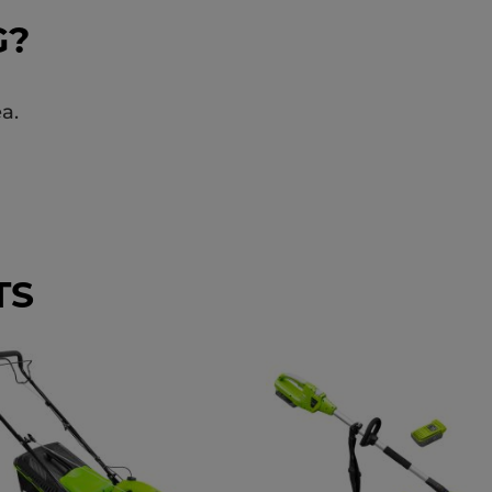
G?
a.
TS