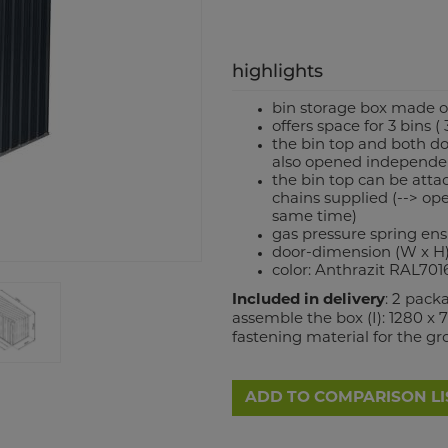
highlights
bin storage box made o
offers space for 3 bins ( 
the bin top and both do
also opened independe
the bin top can be atta
chains supplied (--> op
same time)
gas pressure spring ens
door-dimension (W x H
color: Anthrazit RAL701
Included in delivery
: 2 pack
assemble the box (I): 1280 x 7
fastening material for the g
ADD TO COMPARISON LI