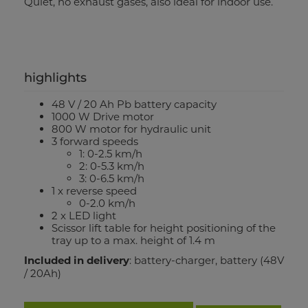
Quiet, no exhaust gases, also ideal for indoor use.
highlights
48 V / 20 Ah Pb battery capacity
1000 W Drive motor
800 W motor for hydraulic unit
3 forward speeds
1: 0-2.5 km/h
2: 0-5.3 km/h
3: 0-6.5 km/h
1 x reverse speed
0-2.0 km/h
2 x LED light
Scissor lift table for height positioning of the
tray up to a max. height of 1.4 m
Included in delivery
: battery-charger, battery (48V
/ 20Ah)