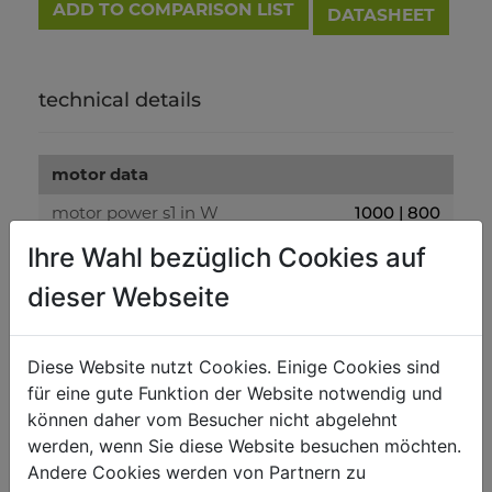
ADD TO COMPARISON LIST
DATASHEET
technical details
motor data
motor power s1 in W
1000 | 800
battery voltage
48 V
Ihre Wahl bezüglich Cookies auf
battery capacity
48 V / 20 Ah
dieser Webseite
battery duration
max 5h
charge time
6-7 h
Diese Website nutzt Cookies. Einige Cookies sind
für eine gute Funktion der Website notwendig und
können daher vom Besucher nicht abgelehnt
measurements
werden, wenn Sie diese Website besuchen möchten.
payload in kg
500
Andere Cookies werden von Partnern zu