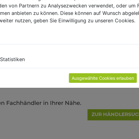
en von Partnern zu Analysezwecken verwendet, oder um 
ormen anbieten zu können. Diese können auf Wunsch abgele
weiter nutzen, geben Sie Einwilligung zu unseren Cookies.
samte Produktpalette mit detaillierter
KATALOG BESTEL
Statistiken
Ausgewählte Cookies erlauben
?
en Fachhändler in Ihrer Nähe.
ZUR HÄNDLERSUC