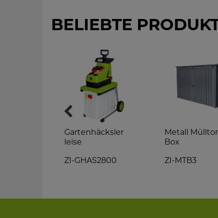
BELIEBTE PRODUK
asenmäher
Gartenhäcksler
Metall Müllt
rt
leise
Box
2EST
ZI-GHAS2800
ZI-MTB3