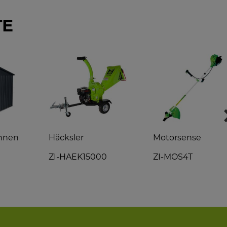
TE
onnen
Häcksler
Motorsense
ZI-HAEK15000
ZI-MOS4T