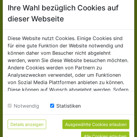
Ihre Wahl bezüglich Cookies auf
KONTAKT
dieser Webseite
ZIPPER MASCHINEN
Gewerbepark 8 | 4707 Schlüßlberg | Austria
Diese Website nutzt Cookies. Einige Cookies sind
Tel:+43 (7248) 61116 - 700
für eine gute Funktion der Website notwendig und
können daher vom Besucher nicht abgelehnt
werden, wenn Sie diese Website besuchen möchten.
für allgemeine Anfragen
Andere Cookies werden von Partnern zu
(Info über Produkte, Unternehmen,...):
Analysezwecken verwendet, oder um Funktionen
info@zipper-maschinen.at
von Sozial Media Plattformen anbieten zu können.
Diese können auf Wunsch abgelehnt werden. Sofern
sie unsere Webseite weiter nutzen, geben Sie
für After-sales-Service
Einwilligung zu unseren Cookies.
Notwendig
Statistiken
(Ersatzteile, Service-Anfragen,..):
service@zipper-maschinen.at
Details anzeigen
Ausgewählte Cookies erlauben
Alle Cookies erlauben