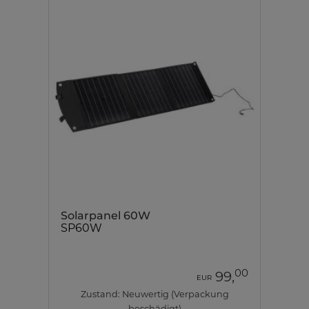
Solarpanel 60W
SP60W
00
99,
EUR
Zustand: Neuwertig (Verpackung
beschädigt)