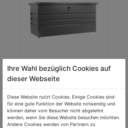
Garten- u.
Ihre Wahl bezüglich Cookies auf
Futteraufbewahrungsbox
ZI-GAB132AN
dieser Webseite
00
125,
EUR
Diese Website nutzt Cookies. Einige Cookies sind
Zustand: Neuwertig (Verpackung
beschädigt)
für eine gute Funktion der Website notwendig und
können daher vom Besucher nicht abgelehnt
werden, wenn Sie diese Website besuchen möchten.
Andere Cookies werden von Partnern zu