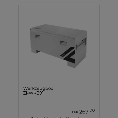
Werkzeugbox
ZI-WKB91
00
269,
EUR