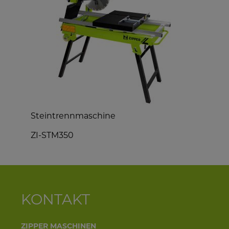
Steintrennmaschine
E
ZI-STM350
Z
KONTAKT
ZIPPER MASCHINEN