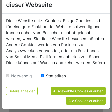
dieser Webseite
ROZ/RON95
Kraftstoff
6
Tank-Kapazität in l
Diese Website nutzt Cookies. Einige Cookies sind
für eine gute Funktion der Website notwendig und
können daher vom Besucher nicht abgelehnt
Allgemeine Abmessungen
werden, wenn Sie diese Website besuchen möchten.
2210 x 690 x 1585
Aufstellmaß in mm
Andere Cookies werden von Partnern zu
Analysezwecken verwendet, oder um Funktionen
von Sozial Media Plattformen anbieten zu können.
Lautstärke und Vibrationen:
Diese können auf Wunsch abgelehnt werden. Sofern
93
Schall-Leistungspegel in dB(A)
sie unsere Webseite weiter nutzen, geben Sie
Einwilligung zu unseren Cookies.
Notwendig
Statistiken
Gewicht
700
Bruttogewicht in kg
Details anzeigen
Ausgewählte Cookies erlauben
562
Nettogewicht in kg
Alle Cookies erlauben