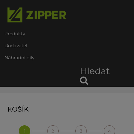
Produkty
Dodavatel
Náhradní díly
Hledat
KOŠÍK
1
2
3
4