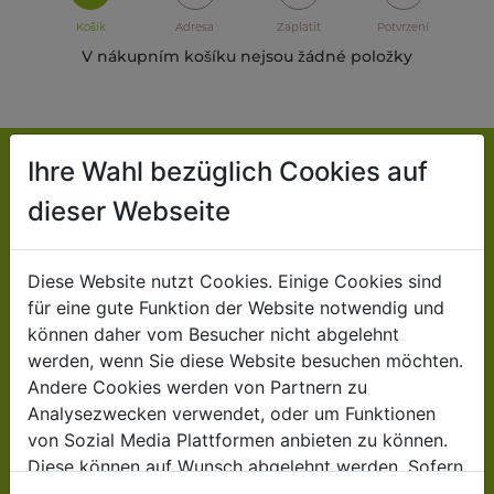
Košík
Adresa
Zaplatit
Potvrzení
V nákupním košíku nejsou žádné položky
Ihre Wahl bezüglich Cookies auf
KONTAKT
dieser Webseite
Jsme velkoobchodní společnost:
Diese Website nutzt Cookies. Einige Cookies sind
Partneři ZIPPER dodávají stroje a příslušenství
für eine gute Funktion der Website notwendig und
našim zákazníkům.
können daher vom Besucher nicht abgelehnt
werden, wenn Sie diese Website besuchen möchten.
Andere Cookies werden von Partnern zu
ZIPPER MASCHINEN
Analysezwecken verwendet, oder um Funktionen
Gewerbepark 8
von Sozial Media Plattformen anbieten zu können.
4707 Schlüßlberg
Diese können auf Wunsch abgelehnt werden. Sofern
sie unsere Webseite weiter nutzen, geben Sie