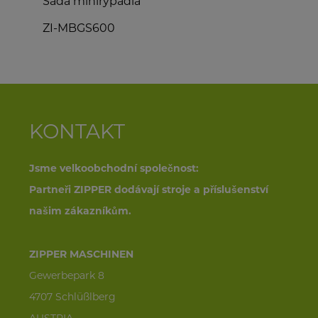
Sada minirypadla
Z
ZI-MBGS600
Z
KONTAKT
Jsme velkoobchodní společnost:
Partneři ZIPPER dodávají stroje a příslušenství
našim zákazníkům.
ZIPPER MASCHINEN
Gewerbepark 8
4707 Schlüßlberg