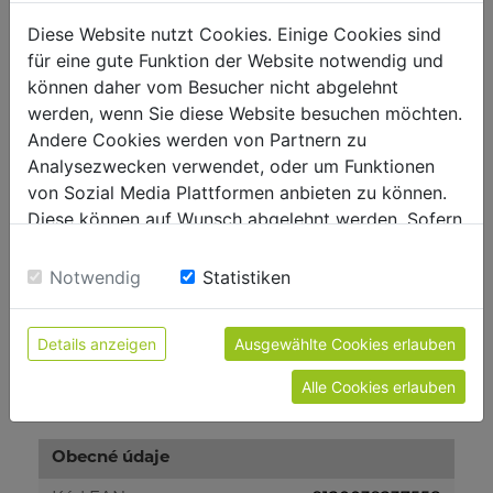
Hlasitost a vibrace
Diese Website nutzt Cookies. Einige Cookies sind
für eine gute Funktion der Website notwendig und
107
Hladina akustického výkonu [dB(A)]
können daher vom Besucher nicht abgelehnt
werden, wenn Sie diese Website besuchen möchten.
Hmotnost
Andere Cookies werden von Partnern zu
Analysezwecken verwendet, oder um Funktionen
68
Brutto [kg]
von Sozial Media Plattformen anbieten zu können.
62
Netto [kg]
Diese können auf Wunsch abgelehnt werden. Sofern
sie unsere Webseite weiter nutzen, geben Sie
Einwilligung zu unseren Cookies.
Přepravní rozměry
Notwendig
Statistiken
380
Šířka balení [mm]
Details anzeigen
Ausgewählte Cookies erlauben
640
Délka balení [mm]
Alle Cookies erlauben
460
Výška balení [mm]
Obecné údaje