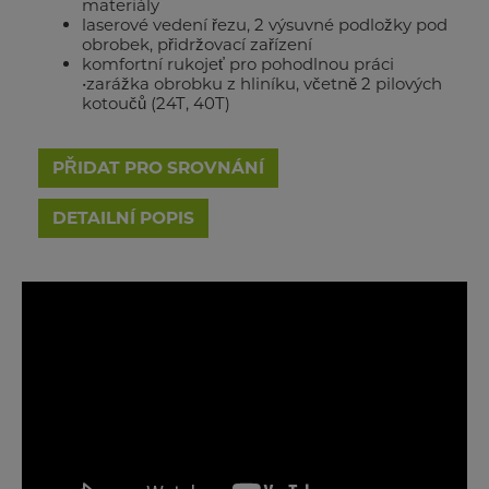
materiály
laserové vedení řezu, 2 výsuvné podložky pod
obrobek, přidržovací zařízení
komfortní rukojeť pro pohodlnou práci
•zarážka obrobku z hliníku, včetně 2 pilových
kotoučů (24T, 40T)
PŘIDAT PRO SROVNÁNÍ
DETAILNÍ POPIS