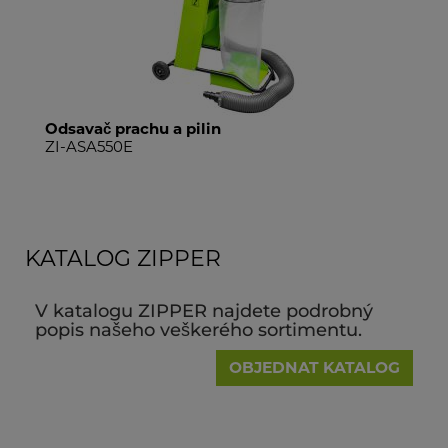
Odsavač prachu a pilin
Po
ZI-ASA550E
ZI-
KATALOG ZIPPER
V katalogu ZIPPER najdete podrobný
popis našeho veškerého sortimentu.
OBJEDNAT KATALOG