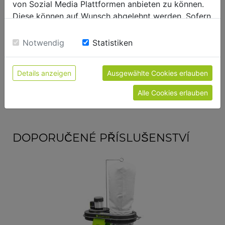
von Sozial Media Plattformen anbieten zu können.
Délka balení [mm]
830
Diese können auf Wunsch abgelehnt werden. Sofern
sie unsere Webseite weiter nutzen, geben Sie
Výška balení [mm]
285
Einwilligung zu unseren Cookies.
Notwendig
Statistiken
Obecné údaje
Details anzeigen
Ausgewählte Cookies erlauben
Kód EAN
9120039235110
Alle Cookies erlauben
DOPORUČENÉ PŘÍSLUŠENSTVÍ