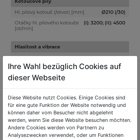
Kotoučové pily
Hl. pilový kotouč (/otvor) [mm]
Ø210 (/30)
Otáčky hl. pilového kotouče
(I): 3200; (II): 4500
[ot/min]
Hlasitost a vibrace
Hladina akustického výkonu [dB(A)]
109,5
Ihre Wahl bezüglich Cookies auf
Hladina akustického tlaku [dB(A)]
96,5
dieser Webseite
Hmotnost
Diese Website nutzt Cookies. Einige Cookies sind
Brutto [kg]
12.70
für eine gute Funktion der Website notwendig und
Netto [kg]
9.90
können daher vom Besucher nicht abgelehnt
werden, wenn Sie diese Website besuchen möchten.
Přepravní rozměry
Andere Cookies werden von Partnern zu
Analysezwecken verwendet, oder um Funktionen
Šířka balení [mm]
485