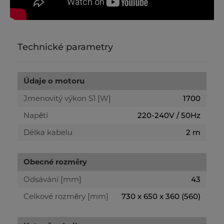
Technické parametry
Údaje o motoru
Jmenovitý výkon S1 [W]
1700
Napětí
220-240V / 50Hz
Délka kabelu
2 m
Obecné rozměry
Odsávání [mm]
43
Celkové rozměry [mm]
730 x 650 x 360 (560)