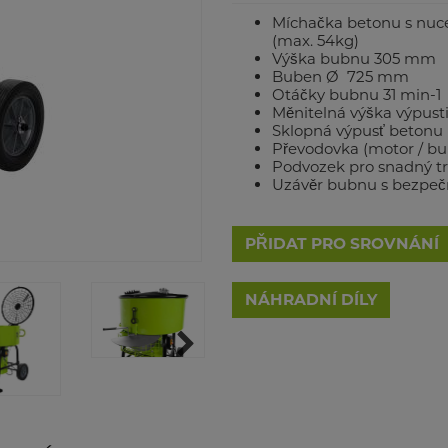
Míchačka betonu s nu
(max. 54kg)
Výška bubnu 305 mm
Buben Ø 725 mm
Otáčky bubnu 31 min-1
Měnitelná výška výpust
Sklopná výpusť betonu 
Převodovka (motor / b
Podvozek pro snadný t
Uzávěr bubnu s bezpe
PŘIDAT PRO SROVNÁNÍ