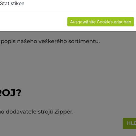
Statistiken
Ausgewählte Cookies erlauben
popis našeho veškerého sortimentu.
ROJ?
o dodavatele strojů Zipper.
HL