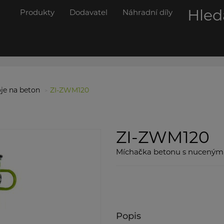
Hled
Produkty
Dodavatel
Náhradní díly
oje na beton
ZI-ZWM120
ZI-ZWM120
Míchačka betonu s nucený
Popis