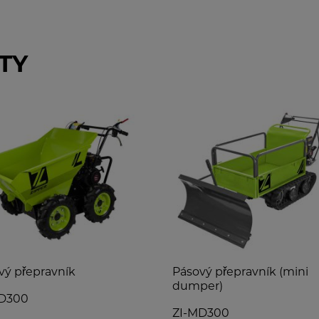
TY
vý přepravník
Pásový přepravník (mini
dumper)
RD300
ZI-MD300