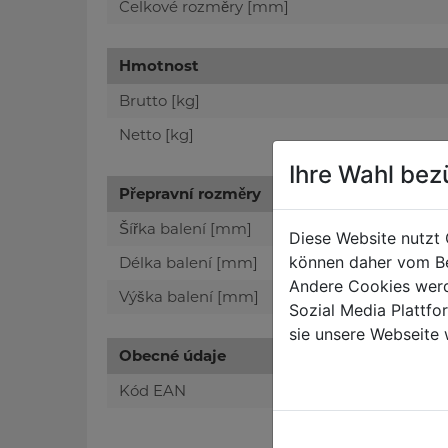
Celkové rozměry [mm]
Hmotnost
Brutto [kg]
Netto [kg]
Ihre Wahl bez
Přepravní rozměry
Šířka balení [mm]
Diese Website nutzt 
können daher vom Be
Délka balení [mm]
Andere Cookies werd
Výška balení [mm]
Sozial Media Plattf
sie unsere Webseite 
Obecné údaje
Kód EAN