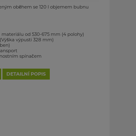
ceným oběhem se 120 l objemem bubnu
i materiálu od 530-675 mm (4 polohy)
(Výška výpusti 328 mm)
uben)
ransport
čnostním spínačem
DETAILNÍ POPIS