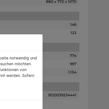
880 x 770 x 1070
146
123
774
ebsite notwendig und
esuchen möchten.
997
Funktionen von
1.154
hnt werden. Sofern
9120039234441