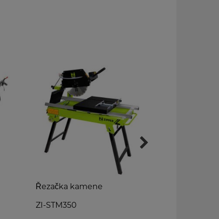
Řezačka kamene
Vibrační de
ZI-STM350
ZI-RPE90C