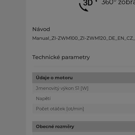
360° zobr
Návod
Manual_ZI-ZWM100_ZI-ZWM120_DE_EN_CZ_
Technické parametry
Údaje o motoru
Jmenovitý výkon S1 [W]
Napětí
Počet otáček [ot/min]
Obecné rozměry