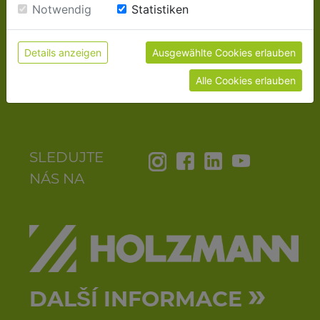
Einwilligung zu unseren Cookies.
Notwendig
Statistiken
Tel:+43 (7248) 61116 - 700
Fax:+43 (7248) 61116 - 720
Details anzeigen
Ausgewählte Cookies erlauben
E-Mail:
info@zipper-maschinen.at
Alle Cookies erlauben
SLEDUJTE
NÁS NA
»
DALŠÍ INFORMACE