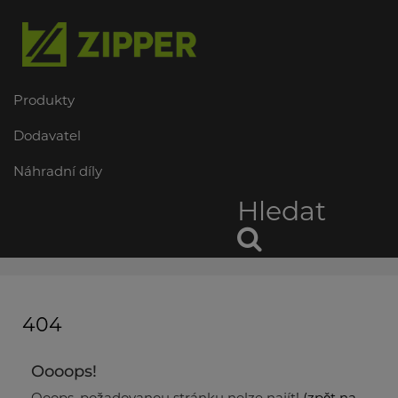
Produkty
Dodavatel
Náhradní díly
Hledat
404
Oooops!
Ooops, požadovanou stránku nelze najít!
(zpět na