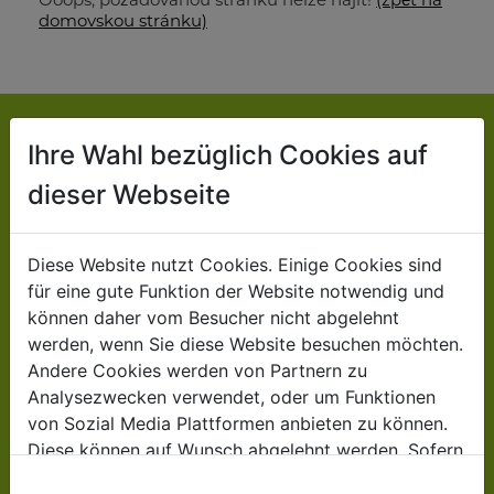
domovskou stránku)
Ihre Wahl bezüglich Cookies auf
KONTAKT
dieser Webseite
Jsme velkoobchodní společnost:
Partneři ZIPPER dodávají stroje a příslušenství
Diese Website nutzt Cookies. Einige Cookies sind
für eine gute Funktion der Website notwendig und
našim zákazníkům.
können daher vom Besucher nicht abgelehnt
werden, wenn Sie diese Website besuchen möchten.
ZIPPER MASCHINEN
Andere Cookies werden von Partnern zu
Gewerbepark 8
Analysezwecken verwendet, oder um Funktionen
von Sozial Media Plattformen anbieten zu können.
4707 Schlüßlberg
Diese können auf Wunsch abgelehnt werden. Sofern
AUSTRIA
sie unsere Webseite weiter nutzen, geben Sie