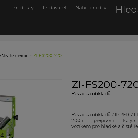
Hled
Produkty
Dodavatel
Náhradní díly
ačky kamene
ZI-FS200-720
ZI-FS200-72
Řezačka obkladů
Řezačka obkladů ZIPPER ZI
200 mm, přepravními koly, 
vozíkem pro hladké a čisté ře