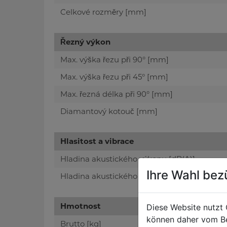
Celkové rozměry [mm]
Řezný výkon
Max. výška řezu při 90° [mm]
Max. výška řezu při 45° [mm]
Max. řezná délka při 90° [mm]
Diamantový kotouč [mm]
Hlasitost a vibrace
Hladina akustického výkonu [dB(A)]
Ihre Wahl bez
Hladina akustického tlaku [dB(A)]
Hmotnost
Diese Website nutzt 
können daher vom Be
Brutto [kg]