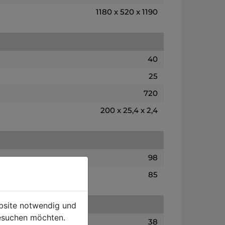
1180 x 520 x 1190
40
25
720
200 x 25,4 x 2,4
98
85
ebsite notwendig und
esuchen möchten.
38