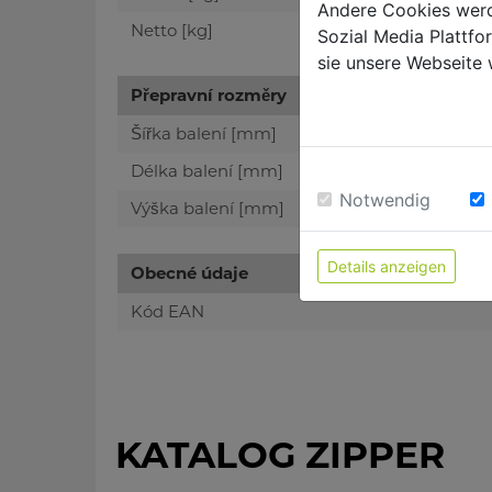
Andere Cookies werd
Netto [kg]
Sozial Media Plattf
sie unsere Webseite 
Přepravní rozměry
Šířka balení [mm]
Délka balení [mm]
Notwendig
Výška balení [mm]
Details anzeigen
Obecné údaje
Kód EAN
KATALOG ZIPPER