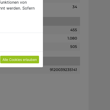
Funktionen von
34
hnt werden. Sofern
455
1.080
505
Alle Cookies erlauben
9120039235141