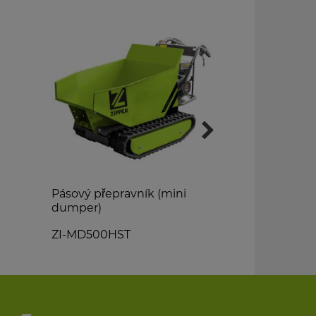
Pásový přepravník (mini
Zemní vrtá
dumper)
ZI-ELB70
ZI-MD500HST