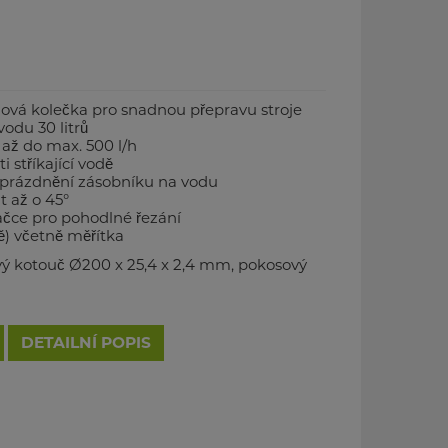
dová kolečka pro snadnou přepravu stroje
odu 30 litrů
 až do max. 500 l/h
 stříkající vodě
yprázdnění zásobníku na vodu
t až o 45°
ačce pro pohodlné řezání
ě) včetně měřítka
 kotouč Ø200 x 25,4 x 2,4 mm, pokosový
DETAILNÍ POPIS