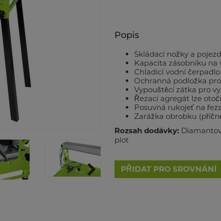
Popis
Skládací nožky a pojez
Kapacita zásobníku na v
Chladicí vodní čerpadlo
Ochranná podložka proti
Vypouštěcí zátka pro v
Řezací agregát lze otoči
Posuvná rukojeť na řez
Zarážka obrobku (příčn
Rozsah dodávky:
Diamantový
plot
PŘIDAT PRO SROVNÁNÍ