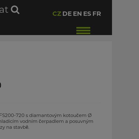
at
CZ
DE
EN
ES
FR
Toggle
navigation
0
-FS200-720 s diamantovým kotoučem Ø
chladicím vodním čerpadlem a posuvným
zy na stavbě.