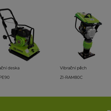
ační deska
Vibrační pěch
RPE90
ZI-RAM80C