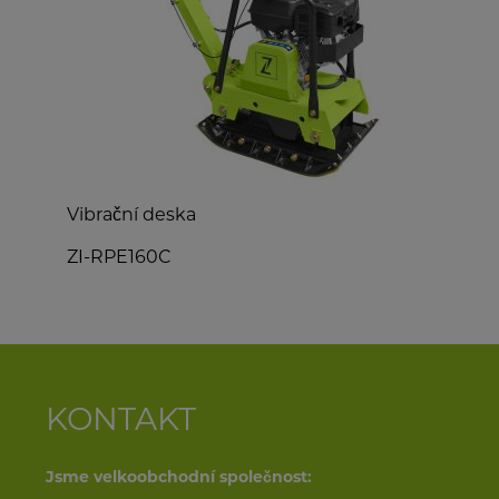
Vibrační deska
Z
ZI-RPE160C
Z
KONTAKT
Jsme velkoobchodní společnost: