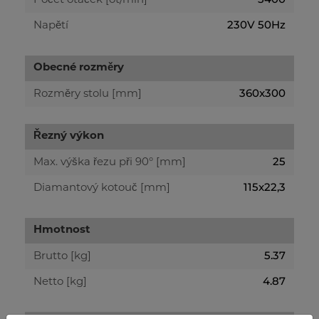
Počet otáček [ot/min]
230V 50Hz
Napětí
Obecné rozměry
360x300
Rozměry stolu [mm]
Řezný výkon
25
Max. výška řezu při 90° [mm]
115x22,3
Diamantový kotouč [mm]
Hmotnost
5.37
Brutto [kg]
4.87
Netto [kg]