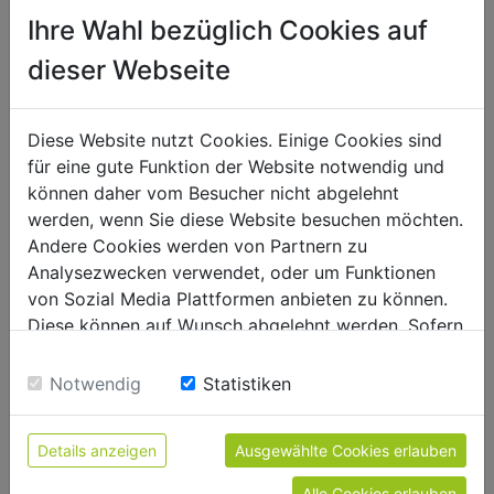
Přepravní rozměry
Ihre Wahl bezüglich Cookies auf
125
Šířka balení [mm]
dieser Webseite
395
Délka balení [mm]
405
Výška balení [mm]
Diese Website nutzt Cookies. Einige Cookies sind
für eine gute Funktion der Website notwendig und
können daher vom Besucher nicht abgelehnt
Obecné údaje
werden, wenn Sie diese Website besuchen möchten.
9120039230405
Kód EAN
Andere Cookies werden von Partnern zu
Analysezwecken verwendet, oder um Funktionen
von Sozial Media Plattformen anbieten zu können.
Diese können auf Wunsch abgelehnt werden. Sofern
sie unsere Webseite weiter nutzen, geben Sie
DOPORUČENÉ PŘÍSLUŠENSTVÍ
Einwilligung zu unseren Cookies.
Notwendig
Statistiken
Details anzeigen
Ausgewählte Cookies erlauben
Alle Cookies erlauben