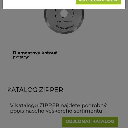
Diamantový kotouč
FS115DS
KATALOG ZIPPER
V katalogu ZIPPER najdete podrobný
popis našeho veškerého sortimentu.
OBJEDNAT KATALOG